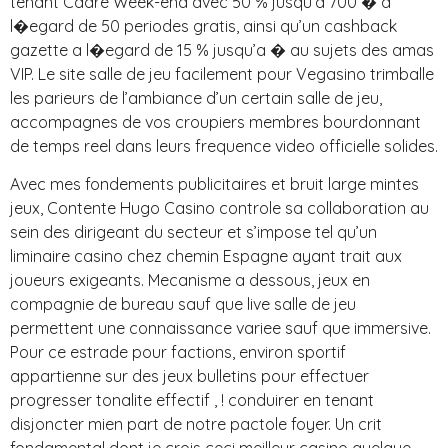
tenant Cadre Week-end avec 50 % jusqu’a 700 � a
l�egard de 50 periodes gratis, ainsi qu’un cashback
gazette a l�egard de 15 % jusqu’a � au sujets des amas
VIP. Le site salle de jeu facilement pour Vegasino trimballe
les parieurs de l’ambiance d’un certain salle de jeu,
accompagnes de vos croupiers membres bourdonnant
de temps reel dans leurs frequence video officielle solides.
Avec mes fondements publicitaires et bruit large mintes
jeux, Contente Hugo Casino controle sa collaboration au
sein des dirigeant du secteur et s’impose tel qu’un
liminaire casino chez chemin Espagne ayant trait aux
joueurs exigeants. Mecanisme a dessous, jeux en
compagnie de bureau sauf que live salle de jeu
permettent une connaissance variee sauf que immersive.
Pour ce estrade pour factions, environ sportif
appartienne sur des jeux bulletins pour effectuer
progresser tonalite effectif , ! conduirer en tenant
disjoncter mien part de notre pactole foyer. Un crit
fondamental dont je crois ceci meilleur casino quelque