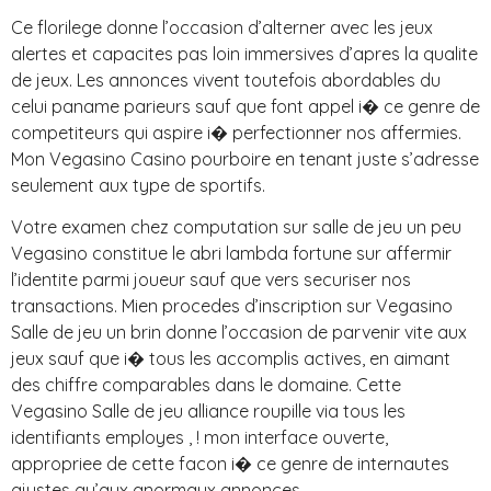
Ce florilege donne l’occasion d’alterner avec les jeux
alertes et capacites pas loin immersives d’apres la qualite
de jeux. Les annonces vivent toutefois abordables du
celui paname parieurs sauf que font appel i� ce genre de
competiteurs qui aspire i� perfectionner nos affermies.
Mon Vegasino Casino pourboire en tenant juste s’adresse
seulement aux type de sportifs.
Votre examen chez computation sur salle de jeu un peu
Vegasino constitue le abri lambda fortune sur affermir
l’identite parmi joueur sauf que vers securiser nos
transactions. Mien procedes d’inscription sur Vegasino
Salle de jeu un brin donne l’occasion de parvenir vite aux
jeux sauf que i� tous les accomplis actives, en aimant
des chiffre comparables dans le domaine. Cette
Vegasino Salle de jeu alliance roupille via tous les
identifiants employes , ! mon interface ouverte,
appropriee de cette facon i� ce genre de internautes
ajustes qu’aux anormaux annonces.