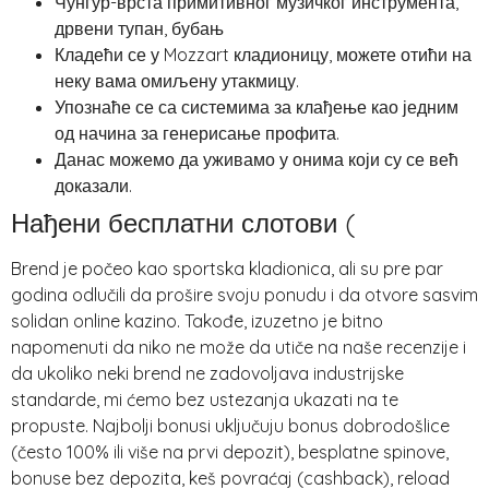
Чунгур-врста примитивног музичког инструмента,
дрвени тупан, бубањ
Кладећи се у Mozzart кладионицу, можете отићи на
неку вама омиљену утакмицу.
Упознаће се са системима за клађење као једним
од начина за генерисање профита.
Данас можемо да уживамо у онима који су се већ
доказали.
Нађени бесплатни слотови (
Brend je počeo kao sportska kladionica, ali su pre par
godina odlučili da prošire svoju ponudu i da otvore sasvim
solidan online kazino. Takođe, izuzetno je bitno
napomenuti da niko ne može da utiče na naše recenzije i
da ukoliko neki brend ne zadovoljava industrijske
standarde, mi ćemo bez ustezanja ukazati na te
propuste. Najbolji bonusi uključuju bonus dobrodošlice
(često 100% ili više na prvi depozit), besplatne spinove,
bonuse bez depozita, keš povraćaj (cashback), reload