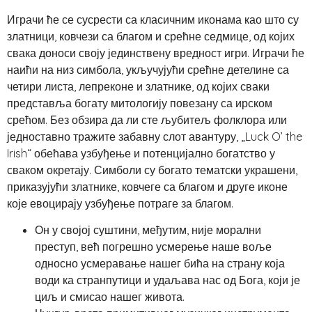
Играчи ће се сусрести са класичним иконама као што су
златници, ковчези са благом и срећне седмице, од којих
свака доноси своју јединствену вредност игри. Играчи ће
наићи на низ симбола, укључујући срећне детелине са
четири листа, лепреконе и златнике, од којих сваки
представља богату митологију повезану са ирском
срећом. Без обзира да ли сте љубитељ фолклора или
једноставно тражите забавну слот авантуру, „Luck O’ the
Irish“ обећава узбуђење и потенцијално богатство у
сваком окретају. Симболи су богато тематски украшени,
приказујући златнике, ковчеге са благом и друге иконе
које евоцирају узбуђење потраге за благом.
Он у својој суштини, међутим, није морални
преступ, већ погрешно усмерење наше воље
односно усмеравање нашег бића на страну која
води ка странпутици и удаљава нас од Бога, који је
циљ и смисао нашег живота.