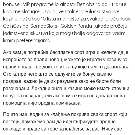
bonuse i VIP programe lojalnosti. Bez obzira da li tražite
klasične slot igre, uzbudljive stolne igre ili iskustvo live
kazina, naša top 10 lista ima nešto za svakog igrača. Ipak,
CoinCasino, SambaSlots i Golden Panda takođe pružaju
jedinstvena iskustva koja mogu bolje odgovarati vašim
ličnim preferencijama.
Ако вам је потребна бесплатна слот игра и желите да је
испробате за прави новац, можете је играти у казину за
прави новац, све док сте у стању које вам то дозвољава.
Стога, пре него што се одлучите за бонус казино
поздрав, важно је да их разумете како не бисте били
разочарани. Локални онлајн казино може имати стручни
бонус за поздрав, али ако вам се игра не допада, нова
промоција није вредна помињања.
Пошто наш водич за клађење покрива сваки спорт који
постоји, помажемо вам да идентификујете вредне
опкладе и праве сајтове за клађење за вас. Нису све