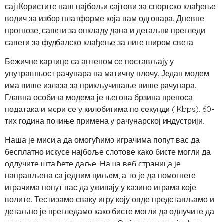
сајтКористите наш најбољи сајтови за спортско клађење
водич за избор платформе која вам одговара. Дневне
прогнозе, савети за опкладу дана и детаљни прегледи
савети за фудбалско клађење за лиге широм света.
Бежичне картице са антеном се постављају у
унутрашњост рачунара на матичну плочу. Један модем
има више излаза за прикључивање више рачунара.
Главна особина модема је његова брзина преноса
података и мери се у килобитима по секунди ( Kbps). 60-
тих година почиње примена у рачунарској индустрији.
Наша је мисија да омогућимо играчима попут вас да
бесплатно искусе најбоље слотове како бисте могли да
одлучите шта ћете даље. Наша веб страница је
направљена са једним циљем, а то је да помогнете
играчима попут вас да уживају у казино играма које
волите. Тестирамо сваку игру коју овде представљамо и
детаљно је прегледамо како бисте могли да одлучите да