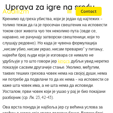
Uprava za igre na sreću
Aadilizm
Contact
Кренимо од греха убиства, који је један од најтежих –
толико тежак да га је просечан свештеник на исповести
током свог живота чуо тек неколико пута (овде се,
наравно, не рачунају затворски свештеници, који то
слушају редовно). Но када је чувена формулација
„нисам убио, нисам украо, нисам преварио“ у питању,
највећи број људи који је изговара се нимало не
удубљује у то што говори јер
king.rs
дубљи увид неретко
показује сасвим другачије стање. Уколико, међутим,
таквих тешких грехова човек нема на својој души, нема
ни потребе да подвлачи то да их нема – на исповести се
каже шта човек има, а не шта нема да исповеди.
Уосталом, први човек који је ушао у рај је био покајани
разбојник (ср. Лк. 23, 42-43).
Ова врста понуда је најбоља јер су већина услова за