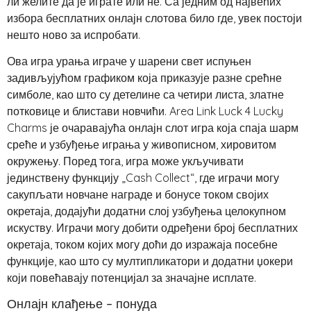
ли желите да је играте или не. Са једним од највећих
избора бесплатних онлајн слотова било где, увек постоји
нешто ново за испробати.
Ова игра урања играче у шарени свет испуњен
задивљујућом графиком која приказује разне срећне
симболе, као што су детелине са четири листа, златне
потковице и блистави новчићи. Area Link Luck 4 Lucky
Charms је очаравајућа онлајн слот игра која спаја шарм
среће и узбуђење играња у живописном, хировитом
окружењу. Поред тога, игра може укључивати
јединствену функцију „Cash Collect“, где играчи могу
сакупљати новчане награде и бонусе током својих
окретаја, додајући додатни слој узбуђења целокупном
искуству. Играчи могу добити одређени број бесплатних
окретаја, током којих могу доћи до изражаја посебне
функције, као што су мултипликатори и додатни џокери
који повећавају потенцијал за значајне исплате.
Онлајн клађење – понуда