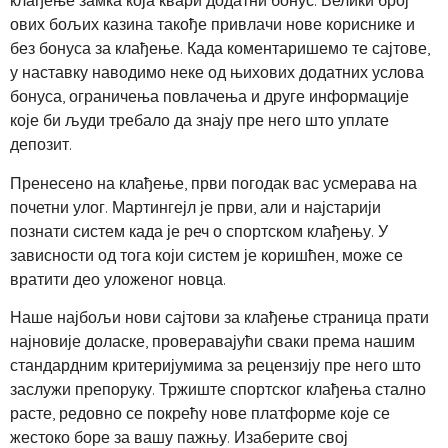
клађење замка која квари додатни бонус. Велики број
ових бољих казина такође привлачи нове кориснике и
без бонуса за клађење. Када коментаришемо те сајтове,
у наставку наводимо неке од њихових додатних услова
бонуса, ограничења повлачења и друге информације
које би људи требало да знају пре него што уплате
депозит.
Пренесено на клађење, први погодак вас усмерава на
почетни улог. Мартингејл је први, али и најстарији
познати систем када је реч о спортском клађењу. У
зависности од тога који систем је коришћен, може се
вратити део уложеног новца.
Наше најбољи нови сајтови за клађење страница прати
најновије доласке, проверавајући сваки према нашим
стандардним критеријумима за рецензију пре него што
заслужи препоруку. Тржиште спортског клађења стално
расте, редовно се покрећу нове платформе које се
жестоко боре за вашу пажњу. Изаберите свој