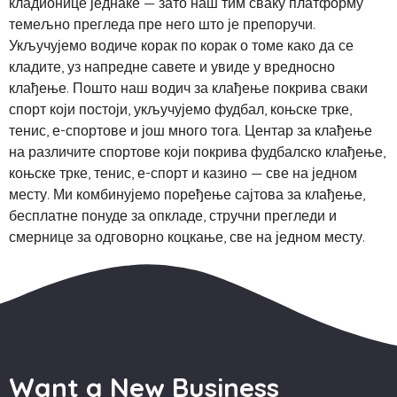
кладионице једнаке — зато наш тим сваку платформу
темељно прегледа пре него што је препоручи.
Укључујемо водиче корак по корак о томе како да се
кладите, уз напредне савете и увиде у вредносно
клађење. Пошто наш водич за клађење покрива сваки
спорт који постоји, укључујемо фудбал, коњске трке,
тенис, е-спортове и још много тога. Центар за клађење
на различите спортове који покрива фудбалско клађење,
коњске трке, тенис, е-спорт и казино — све на једном
месту. Ми комбинујемо поређење сајтова за клађење,
бесплатне понуде за опкладе, стручни прегледи и
смернице за одговорно коцкање, све на једном месту.
Want a New Business