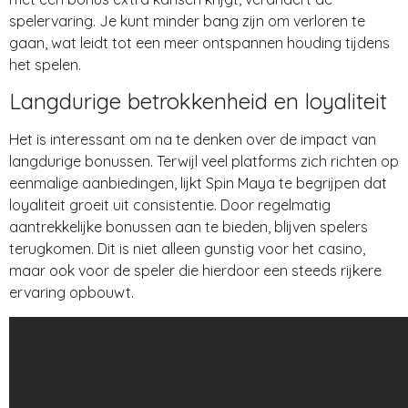
spelervaring. Je kunt minder bang zijn om verloren te
gaan, wat leidt tot een meer ontspannen houding tijdens
het spelen.
Langdurige betrokkenheid en loyaliteit
Het is interessant om na te denken over de impact van
langdurige bonussen. Terwijl veel platforms zich richten op
eenmalige aanbiedingen, lijkt Spin Maya te begrijpen dat
loyaliteit groeit uit consistentie. Door regelmatig
aantrekkelijke bonussen aan te bieden, blijven spelers
terugkomen. Dit is niet alleen gunstig voor het casino,
maar ook voor de speler die hierdoor een steeds rijkere
ervaring opbouwt.