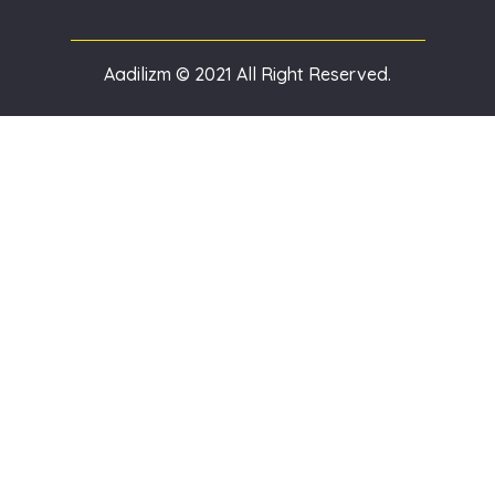
Aadilizm © 2021 All Right Reserved.