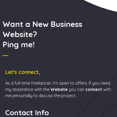
Want a New Business
Website?
Ping me!
Let's connect,
As a full-time freelancer, I’m open to offers. If you need
my assistance with the
Website
you can
connect
with
me personally to discuss the project.
Contact Info