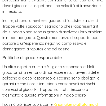
particolarmente evidente con l’aumento dei casinò online,
dove i giocatori si aspettano una velocità di transazione
immediata.
Inoltre, ci sono lamentele riguardanti l’assistenza clienti.
Troppe volte, i giocatori segnalano che i rappresentanti
del supporto non sono in grado di risolvere i loro problemi
in modo adeguato. Questa mancanza di supporto può
portare a un’esperienza negativa complessiva e
danneggiare la reputazione del casinò.
Politiche di gioco responsabile
Un altro aspetto cruciale è il gioco responsabile. Molti
giocatori si lamentano di non essere stati avvertiti delle
politiche di gioco responsabile. I casinò sono obbligati a
garantire che i loro clienti siano consapevoli dei rischi
connessi al gioco. Purtroppo, non tutti riescono a
trasmettere queste informazioni in modo chiaro.
I casinò più rispettabili, come
Kingmaker piattaforma di