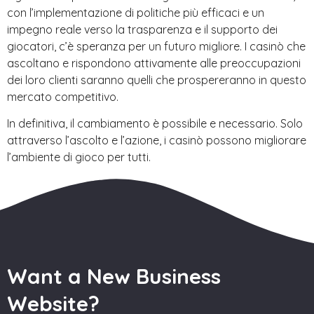
con l’implementazione di politiche più efficaci e un
impegno reale verso la trasparenza e il supporto dei
giocatori, c’è speranza per un futuro migliore. I casinò che
ascoltano e rispondono attivamente alle preoccupazioni
dei loro clienti saranno quelli che prospereranno in questo
mercato competitivo.
In definitiva, il cambiamento è possibile e necessario. Solo
attraverso l’ascolto e l’azione, i casinò possono migliorare
l’ambiente di gioco per tutti.
Want a New Business
Website?