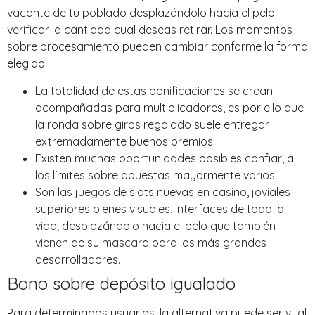
vacante de tu poblado desplazándolo hacia el pelo
verificar la cantidad cual deseas retirar. Los momentos
sobre procesamiento pueden cambiar conforme la forma
elegido.
La totalidad de estas bonificaciones se crean
acompañadas para multiplicadores, es por ello que
la ronda sobre giros regalado suele entregar
extremadamente buenos premios.
Existen muchas oportunidades posibles confiar, a
los límites sobre apuestas mayormente varios.
Son las juegos de slots nuevas en casino, joviales
superiores bienes visuales, interfaces de toda la
vida; desplazándolo hacia el pelo que también
vienen de su mascara para los más grandes
desarrolladores.
Bono sobre depósito igualado
Para determinados usuarios, la alternativa puede ser vital