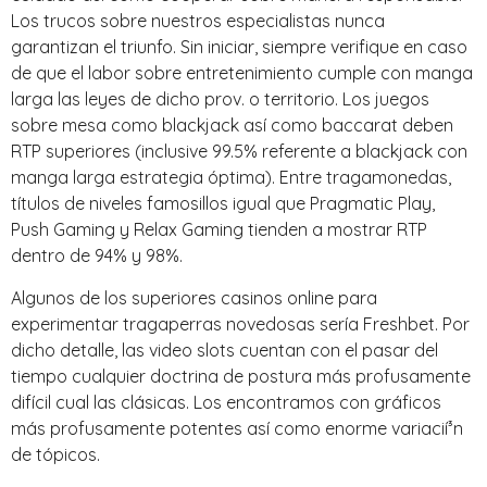
Los trucos sobre nuestros especialistas nunca
garantizan el triunfo. Sin iniciar, siempre verifique en caso
de que el labor sobre entretenimiento cumple con manga
larga las leyes de dicho prov. o territorio. Los juegos
sobre mesa como blackjack así­ como baccarat deben
RTP superiores (inclusive 99.5% referente a blackjack con
manga larga estrategia óptima). Entre tragamonedas,
títulos de niveles famosillos igual que Pragmatic Play,
Push Gaming y Relax Gaming tienden a mostrar RTP
dentro de 94% y 98%.
Algunos de los superiores casinos online para
experimentar tragaperras novedosas serí­a Freshbet. Por
dicho detalle, las video slots cuentan con el pasar del
tiempo cualquier doctrina de postura más profusamente
difícil cual las clásicas. Los encontramos con gráficos
más profusamente potentes así­ como enorme variacií³n
de tópicos.