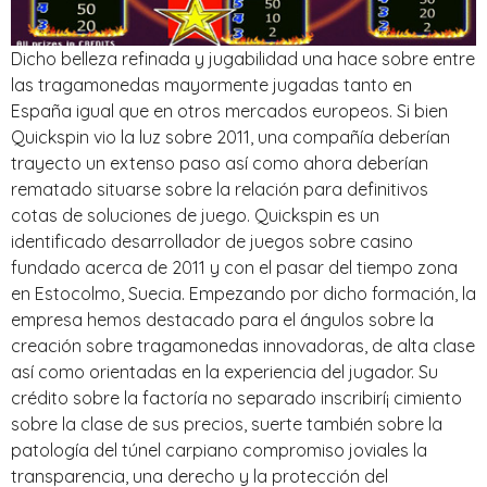
Dicho belleza refinada y jugabilidad una hace sobre entre
las tragamonedas mayormente jugadas tanto en
España igual que en otros mercados europeos. Si bien
Quickspin vio la luz sobre 2011, una compañía deberían
trayecto un extenso paso así­ como ahora deberían
rematado situarse sobre la relación para definitivos
cotas de soluciones de juego. Quickspin es un
identificado desarrollador de juegos sobre casino
fundado acerca de 2011 y con el pasar del tiempo zona
en Estocolmo, Suecia. Empezando por dicho formación, la
empresa hemos destacado para el ángulos sobre la
creación sobre tragamonedas innovadoras, de alta clase
así­ como orientadas en la experiencia del jugador. Su
crédito sobre la factoría no separado inscribirí¡ cimiento
sobre la clase de sus precios, suerte también sobre la
patologí­a del túnel carpiano compromiso joviales la
transparencia, una derecho y la protección del