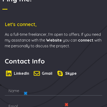
Let's connect,
As a full-time freelancer, I’m open to offers. If you need
my assistance with the
Website
you can
connect
with
me personally to discuss the project.
Contact Info
LinkedIn
Gmail
Skype