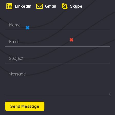
LinkedIn
Gmail
Skype
Send Message