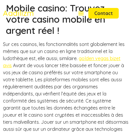
Mobile casino: Trouvez
Aadilizm
Contact
votre casino mobile en
argent réel !
Sur ces casinos, les fonctionnalités sont globalement les
mêmes que sur un casino en ligne traditionnel et la
ludothèque est, elle aussi, similaire.
golden vegas bizet
avis
Avant de vous lancer tête baissée et foncer jouer à
vos jeux de casino préférés sur votre smartphone ou
votre tablette. Les plateformes mobiles sont elles aussi
régulièrement auditées par des organismes
indépendants, qui vérifient l’équité des jeux et la
conformité des systèmes de sécurité. Ce système
garantit que toutes les données échangées entre le
joueur et le casino sont cryptées et inaccessibles à des
tiers malveillants. Jouer sur un smartphone est désormais
aussi sûr que sur un ordinateur grâce aux technologies