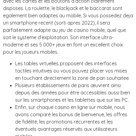
avec les cartes et les boutons d’action clairement
disposes. La roulette, le blackjack et le baccarat sont
egalement bien adaptes au mobile. Si vous possedez deja
un smartphone recent (sorti apres 2022), il sera
parfaitement adapte au jeu de casino mobile, quel que
soit le systeme d’exploitation. Son interface ultra-
moderne et ses 5 000+ jeux en font un excellent choix
pour les joueurs mobiles.
Les tables virtuelles proposent des interfaces
tactiles intuitives ou vous pouvez placer vos mises
en touchant directement la zone de pari souhaitee.
Plusieurs établissements de paris œuvrent ainsi
depuis des années pour être accessibles aussi bien
sur les smartphones et les tablettes que sur les PC.
Enfin, sur chaque casino en ligne sur mobile, nous
avons comparé les bonus de bienvenue, les offres
de fidélité, les promotions récurrentes et les
éventuels avantages réservés aux utilisateurs