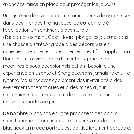
avancées mises en place pour protéger les joueurs.
Un système de niveaux permet aux joueurs de progresser
dans des mondes thématiques, ce qui confère à
l’application un sentiment d’aventure et
d’accomplissement. Cash Hoard plonge les joueurs dans
une chasse au trésor grâce à des décors visuels
richement détaillés et à des thèmes créatifs. L’application
Royal Spin convient parfaitement aux joueurs de
machines à sous occasionnels qui ont besoin d’une
expérience amusante et énergique, sans jamais ralentir le
rythme. Vous recevez également des invitations à des
événements thématiques et à des mises à jour
saisonnières qui introduisent de nouvelles machines et de
nouveaux modes de jeu.
De nombreux casinos en ligne proposent des bonus
specifiquement concus pour les joueurs mobiles. Le
blackjack en mode portrait est particulierement agreable,