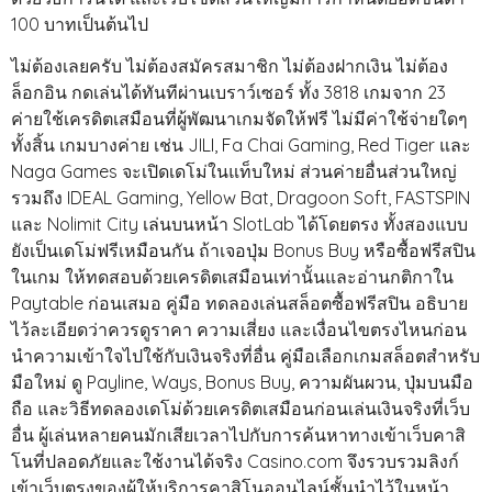
100 บาทเป็นต้นไป
ไม่ต้องเลยครับ ไม่ต้องสมัครสมาชิก ไม่ต้องฝากเงิน ไม่ต้อง
ล็อกอิน กดเล่นได้ทันทีผ่านเบราว์เซอร์ ทั้ง 3818 เกมจาก 23
ค่ายใช้เครดิตเสมือนที่ผู้พัฒนาเกมจัดให้ฟรี ไม่มีค่าใช้จ่ายใดๆ
ทั้งสิ้น เกมบางค่าย เช่น JILI, Fa Chai Gaming, Red Tiger และ
Naga Games จะเปิดเดโม่ในแท็บใหม่ ส่วนค่ายอื่นส่วนใหญ่
รวมถึง IDEAL Gaming, Yellow Bat, Dragoon Soft, FASTSPIN
และ Nolimit City เล่นบนหน้า SlotLab ได้โดยตรง ทั้งสองแบบ
ยังเป็นเดโม่ฟรีเหมือนกัน ถ้าเจอปุ่ม Bonus Buy หรือซื้อฟรีสปิน
ในเกม ให้ทดสอบด้วยเครดิตเสมือนเท่านั้นและอ่านกติกาใน
Paytable ก่อนเสมอ คู่มือ ทดลองเล่นสล็อตซื้อฟรีสปิน อธิบาย
ไว้ละเอียดว่าควรดูราคา ความเสี่ยง และเงื่อนไขตรงไหนก่อน
นำความเข้าใจไปใช้กับเงินจริงที่อื่น คู่มือเลือกเกมสล็อตสำหรับ
มือใหม่ ดู Payline, Ways, Bonus Buy, ความผันผวน, ปุ่มบนมือ
ถือ และวิธีทดลองเดโม่ด้วยเครดิตเสมือนก่อนเล่นเงินจริงที่เว็บ
อื่น ผู้เล่นหลายคนมักเสียเวลาไปกับการค้นหาทางเข้าเว็บคาสิ
โนที่ปลอดภัยและใช้งานได้จริง Casino.com จึงรวบรวมลิงก์
เข้าเว็บตรงของผู้ให้บริการคาสิโนออนไลน์ชั้นนำไว้ในหน้า