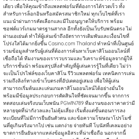
เดียว เพื่อให้คุณเข้าถึงแพลตฟอร์มที่ต้องการได้รวดเร็ว ทั้ง
สำหรับการล็อกอินหรือสมัครสมาชิกใหม่ ทุกเว็บไซต์ที่เรา
แนะนำผ่านการคัดเลือกและมีใบอนุญาตให้บริการ พร้อม
ซอฟต์แวร์เกมมาตรฐานสากล อีกทั้งยังเป็นเว็บรับพนันตรง ไม่
ผ่านเอเย่นต์ ทำให้ผู้เล่นเข้าถึงอัตราการเดิมพันและเงื่อนไขที่
โปร่งใสได้มากยิ่งขึ้น Casino.com Thailand ทำหน้าที่เป็นศูนย์
รวมข้อมูลสำหรับผู้เล่นที่ต้องการค้นหาเว็บคาสิโนออนไลน์ที่
เชื่อถือได้ ทีมงานของเรารวบรวมและวิเคราะห์ข้อมูลจากผู้ให้
บริการชั้นนำ พร้อมสรุปสิ่งสำคัญที่ผู้เล่นควรรู้ในที่เดียว ไม่ว่า
จะเป็นโปรไฟล์ของเว็บคาสิโน รีวิวแพลตฟอร์ม เทคนิคการเล่น
รวมถึงลิงก์ทางเข้าเว็บตรงที่อัปเดตอยู่เสมอ เพื่อให้ผู้เล่น
สามารถเริ่มต้นและเล่นเกมคาสิโนออนไลน์ได้อย่างมั่นใจ
พร้อมมีข้อมูลประกอบการตัดสินใจที่ชัดเจนมากขึ้น จากการ
ทดสอบเล่นจริงบนเว็บพนัน PGWIN789 ทีมงานของเราคาดว่ามี
หลายจุดที่น่ากังวลและไม่คุ้มเสี่ยง เริ่มตั้งแต่ขั้นตอนการลง
ทะเบียนที่ไม่มีการยืนยันตัวตน และข้อความโฆษณาโปรโมชั่
นที่ดูเกินจริงมากไป เช่น แตกง่าย จ่ายทันที โบนัสที่เคลมอย่าง
ขาดการยืนยันจากแหล่งข้อมูลอิสระที่น่าเชื่อถือ นอกจากนี้