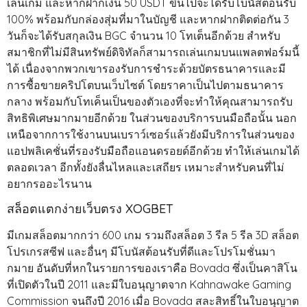
เล่นเกม และหากฝากเงิน 50 USDT ขึ้นไปจะได้รับโบนัสต้อนรับ
100% พร้อมกับกล่องสุ่มที่มาในบัญชี และหากฝากติดต่อกัน 3
วันก็จะได้รับสกุลเงิน BGC จำนวน 10 โทเต็นอีกด้วย สำหรับ
สมาชิกที่ไม่มีสินทรัพย์ดิจิทัลก็สามารถเล่นเกมบนแพลตฟอร์มนี้
ได้ เนื่องจากพวกเขารองรับการชำระด้วยบัตรธนาคารและมี
การซื้อขายคริปโตบนเว็บไซต์ โดยราคาเป็นไปตามธนาคาร
กลาง พร้อมกับโทเค็นเป็นของตัวเองที่จะทำให้คุณสามารถรับ
สิทธิพิเศษมากมายอีกด้วย ในส่วนของบริการบนมือถือนั้น นอก
เหนือจากการใช้งานบนเบราว์เซอร์แล้วยังมีบริการในส่วนของ
แอปพลิเคชั่นที่รองรับมือถือแอนดรอยด์อีกด้วย ทำให้เล่นเกมได้
ตลอดเวลา อีกทั้งยังลื่นไหลและเสถียร เหมาะสำหรับคนที่ไม่
อยากรออะไรนาน
สล็อตแตกง่ายเว็บตรง XOGBET
มีเกมสล็อตมากกว่า 600 เกม รวมถึงสล็อต 3 รีล 5 รีล 3D สล็อต
โปรเกรสซีฟ และอื่นๆ มีโบนัสต้อนรับที่ดีและโปรโมชั่นมา
กมาย อันดับที่หกในรายการของเราคือ Bovada ซึ่งเป็นคาสิโน
ที่เปิดตัวในปี 2011 และมีใบอนุญาตจาก Kahnawake Gaming
Commission จนถึงปี 2016 เมื่อ Bovada สละสิทธิ์ในใบอนุญาต