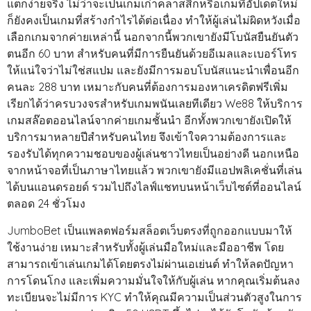
แตกง่ายจริง ไม่ว่าจะเป็นเกมเก่าคลาสสิกหรือเกมที่อัปเดตใหม่
ก็ยังคงเป็นเกมที่สร้างกำไรได้ต่อเนื่อง ทำให้ผู้เล่นไม่ผิดหวังเมื่อ
เลือกเกมจากค่ายเหล่านี้ นอกจากนี้พวกเขายังมีโบนัสยืนยันตัว
ตนอีก 60 บาท สำหรับคนที่มีการยืนยันด้วยอีเมลและเบอร์โทร
ให้แน่ใจว่าไม่ใช่สแปม และยังมีการมอบโบนัสแนะนำเพื่อนอีก
คนละ 288 บาท เหมาะกับคนที่ต้องการมองหาเครดิตฟรีเพิ่ม
เรียกได้ว่าครบวงจรสำหรับเกมพนันเลยทีเดียว We88 ให้บริการ
เกมสล๊อตออนไลน์จากค่ายเกมชั้นนำ อีกทั้งพวกเขายังเปิดให้
บริการมาหลายปีสำหรับคนไทย จึงเข้าใจความต้องการและ
รองรับได้ทุกความชอบของผู้เล่นชาวไทยเป็นอย่างดี นอกเหนือ
จากหน้าจอที่เป็นภาษาไทยแล้ว พวกเขายังมีแอปพลิเคชั่นที่เล่น
ได้บนแอนดรอยด์ รวมไปถึงไลฟ์แชทบนหน้าเว็บไซต์ที่ออนไลน์
ตลอด 24 ชั่วโมง
JumboBet เป็นแพลตฟอร์มสล็อตเว็บตรงที่ถูกออกแบบมาให้
ใช้งานง่าย เหมาะสำหรับทั้งผู้เล่นมือใหม่และมืออาชีพ โดย
สามารถเข้าเล่นเกมได้โดยตรงไม่ผ่านเอเย่นต์ ทำให้ลดปัญหา
การโดนโกง และเพิ่มความมั่นใจให้กับผู้เล่น หากคุณเริ่มต้นลง
ทะเบียนจะไม่มีการ KYC ทำให้คุณมีความเป็นส่วนตัวสูงในการ