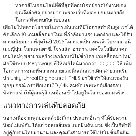
หาคาสิโนออนไลน์ที่ดีที่สุดที่ตอบโจทย์การใช้งานของ
คุณจึงสำคัญอย่างมาก เพราะเว็บที่เยอะ ย่อมหมายถึง
โอกาสที่จะพบกับเว็บปลอม
เพื่อไม่ให้พลาดโอกาสในการเล่นเกมที่มีโอกาสทำเงินสูง เราได้
คัดเลือก 10 เกมสล็อตมาใหม่ ที่กำลังมาแรง แตกง่าย และได้รับ
ความนิยมมากที่สุดในปี 2025 ไม่ว่าจะเป็น เทพเจ้าโบราณ, อนิ
เมะญี่ปุ่น, โลกแฟนตาซี, โจรสลัด, อาหาร, เทคโนโลยีอนาคต
เกมใหม่ๆ พยายามสร้างเอกลักษณ์ไม่ซ้ำใคร เกมสล็อตมาใหม่
มักใช้ระบบ Megaways ที่ให้เพย์ไลน์มากกว่า 100,000 วิธี เพิ่ม
โอกาสการชนะที่หลากหลายและตื่นเต้นกว่าเดิม ค่ายเกมเริ่ม
นำ Unity, Unreal Engine และ HTML5 มาใช้ ทำให้เกมรองรับ
ทุกอุปกรณ์ กราฟิกแบบ 3D / 4K คมชัด เอฟเฟกต์เสียงรอบ
ทิศทาง ทำให้ผู้เล่นรู้สึกเหมือนเข้าไปอยู่ในโลกของเกมจริงๆ
แนวทางการเล่นที่ปลอดภัย
นอกเหนือจากฟุตบอลแล้วยังมีเกมประเภทอื่น ๆ ที่ได้รับความ
นิยมไม่แพ้กัน ได้แก่ วอลเลย์บอล แบดมินตัน มวย ซึ่งเป็นกีฬาที่
อยู่คู่กับคนไทยมานาน และคุณยังสามารถใช้โปรโมชั่นยืนยัน