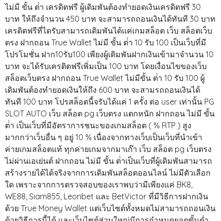
ไม่มี ขั้น ต่ํา เครดิตฟรี ผู้เดิมพันต้องทำยอดเงินเครดิตฟรี 30
บาท ให้ถึงจำนวน 450 บาท จะสามารถถอนเงินได้ทันที 30 บาท
เครดิตฟรีที่ไดรับสามารถเดิมพันได้แค่เกมสล็อต เว็บ สล็อตเว็บ
ตรง ฝากถอน True Wallet ไม่มี ขั้น ต่ํา 10 รับ 100 เป็นเว็บที่มี
โปรโมชั่น ฝาก10รับ100 เพียงผู้เดิมพันฝากเงินเข้ามาจำนวน 10
บาท จะได้รับเครดิตฟรีเพิ่มเป็น 100 บาท โดยเงื่อนไขของเว็บ
สล็อตเว็บตรง ฝากถอน True Wallet ไม่มีขั้น ต่ํา 10 รับ 100 ผู้
เดิมพันต้องทำยอดเงินให้ถึง 600 บาท จะสามรถถอนเงินได้
ทันที 100 บาท โปรสล็อตนี้จรับได้แค่ 1 ครั้ง ต่อ user เท่านั้น PG
SLOT AUTO เว็บ สล็อต pg เว็บตรง แตกหนัก ฝากถอน ไม่มี ขั้น
ต่ํา เป็นเว็บที่มีอัตราการชนะของเกมสล็อต ( % RTP ) สูง
มากกว่าเว็บอื่น ๆ อยู่ 10 % เนื่องจากทางเว็บเป็นเว็บที่นำเข้า
ค่ายเกมสล็อตแท้ ทุกค่ายเกมจากมาเก๊า เว็บ สล็อต pg เว็บตรง
ไม่ผ่านเอเย่นต์ ฝากถอน ไม่มี ขั้น ต่ําเป็นเว็บที่ผู้เดิมพันสามารถ
สร้างรายได้ได้จริงจากการเดิมพันสล็อตออนไลน์ ไม่มีตัวเลือก
ใด เพราะจากการตรวจสอบของเราพบว่ามีเพียงแค่ BK8,
WE88, Siam855, Leonbet และ BetVictor ที่มีวิธีการฝากเงิน
ด้วย True Money Wallet แต่เว็บไซต์ทั้งหมดไม่สามารถถอนเงิน
ด้วยวิธีการนี้ได้ และเว็บไซต์ส่วนใหญ่มีการกำหนดยอดขั้นต่ำ