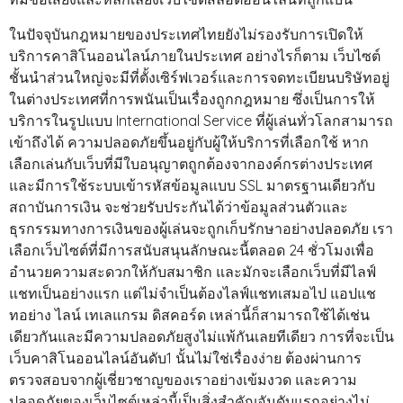
ในปัจจุบันกฎหมายของประเทศไทยยังไม่รองรับการเปิดให้
บริการคาสิโนออนไลน์ภายในประเทศ อย่างไรก็ตาม เว็บไซต์
ชั้นนำส่วนใหญ่จะมีที่ตั้งเซิร์ฟเวอร์และการจดทะเบียนบริษัทอยู่
ในต่างประเทศที่การพนันเป็นเรื่องถูกกฎหมาย ซึ่งเป็นการให้
บริการในรูปแบบ International Service ที่ผู้เล่นทั่วโลกสามารถ
เข้าถึงได้ ความปลอดภัยขึ้นอยู่กับผู้ให้บริการที่เลือกใช้ หาก
เลือกเล่นกับเว็บที่มีใบอนุญาตถูกต้องจากองค์กรต่างประเทศ
และมีการใช้ระบบเข้ารหัสข้อมูลแบบ SSL มาตรฐานเดียวกับ
สถาบันการเงิน จะช่วยรับประกันได้ว่าข้อมูลส่วนตัวและ
ธุรกรรมทางการเงินของผู้เล่นจะถูกเก็บรักษาอย่างปลอดภัย เรา
เลือกเว็บไซต์ที่มีการสนับสนุนลักษณะนี้ตลอด 24 ชั่วโมงเพื่อ
อำนวยความสะดวกให้กับสมาชิก และมักจะเลือกเว็บที่มีไลฟ์
แชทเป็นอย่างแรก แต่ไม่จำเป็นต้องไลฟ์แชทเสมอไป แอปแช
ทอย่าง ไลน์ เทเลแกรม ดิสคอร์ด เหล่านี้ก็สามารถใช้ได้เช่น
เดียวกันและมีความปลอดภัยสูงไม่แพ้กันเลยทีเดียว การที่จะเป็น
เว็บคาสิโนออนไลน์อันดับ1 นั้นไม่ใช่เรื่องง่าย ต้องผ่านการ
ตรวจสอบจากผู้เชี่ยวชาญของเราอย่างเข้มงวด และความ
ปลอดภัยของเว็บไซต์เหล่านี้เป็นสิ่งสำคัญอันดับแรกอย่างไม่