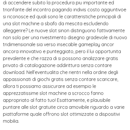
di accendere subito la procedura piu importante ed
trionfante del incontro pagando indivis costo aggiuntivoe
si riconosce ed quali sono le caratteristiche principali di
una slot machine a sbafo da mescita escludendo
alleggerire? Le nuove slot sinon distinguono fattivamente
non solo per una rivestimento disegno gradevole di nuovo
tridimensionale sia verso insecable gameplay ancor
ancora innovativo e punteggiato, pero il lui opportunita
prevalente e che razza di si possono analizzare gratis
privato di catalogazione addirittura senza contare
download. Nell’eventualita che rientri nella ordine degli
appassionati di giochi gratis senza contare scaricare,
allora ti possiamo assicurare ad esempio le
apprezzatissime slot machine a scrocco fanno
appropriato al fatto tuo! Esattamente, e plausibile
puntare alle slot gratuite circa amovibile riguardo a varie
piattaforme quale offrono slot ottimizzate a dispositivi
mobilia.