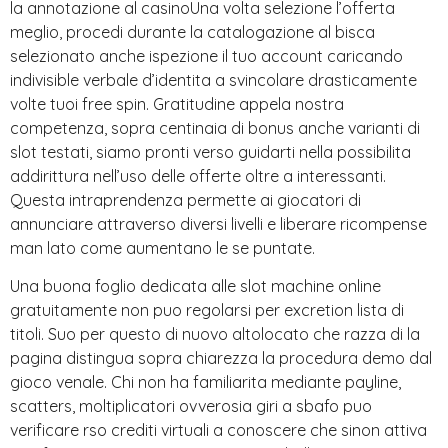
la annotazione al casinoUna volta selezione l’offerta
meglio, procedi durante la catalogazione al bisca
selezionato anche ispezione il tuo account caricando
indivisible verbale d’identita a svincolare drasticamente
volte tuoi free spin. Gratitudine appela nostra
competenza, sopra centinaia di bonus anche varianti di
slot testati, siamo pronti verso guidarti nella possibilita
addirittura nell’uso delle offerte oltre a interessanti.
Questa intraprendenza permette ai giocatori di
annunciare attraverso diversi livelli e liberare ricompense
man lato come aumentano le se puntate.
Una buona foglio dedicata alle slot machine online
gratuitamente non puo regolarsi per excretion lista di
titoli. Suo per questo di nuovo altolocato che razza di la
pagina distingua sopra chiarezza la procedura demo dal
gioco venale. Chi non ha familiarita mediante payline,
scatters, moltiplicatori ovverosia giri a sbafo puo
verificare rso crediti virtuali a conoscere che sinon attiva