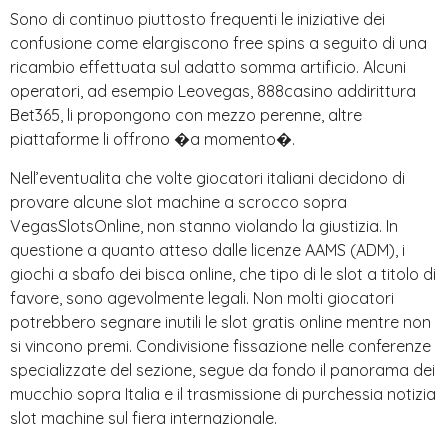
Sono di continuo piuttosto frequenti le iniziative dei
confusione come elargiscono free spins a seguito di una
ricambio effettuata sul adatto somma artificio. Alcuni
operatori, ad esempio Leovegas, 888casino addirittura
Bet365, li propongono con mezzo perenne, altre
piattaforme li offrono �a momento�.
Nell’eventualita che volte giocatori italiani decidono di
provare alcune slot machine a scrocco sopra
VegasSlotsOnline, non stanno violando la giustizia. In
questione a quanto atteso dalle licenze AAMS (ADM), i
giochi a sbafo dei bisca online, che tipo di le slot a titolo di
favore, sono agevolmente legali. Non molti giocatori
potrebbero segnare inutili le slot gratis online mentre non
si vincono premi. Condivisione fissazione nelle conferenze
specializzate del sezione, segue da fondo il panorama dei
mucchio sopra Italia e il trasmissione di purchessia notizia
slot machine sul fiera internazionale.