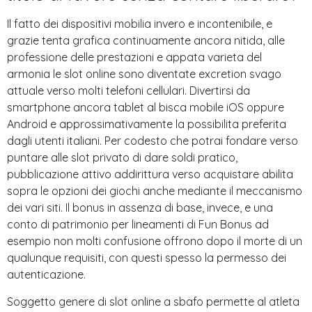
Il fatto dei dispositivi mobilia invero e incontenibile, e
grazie tenta grafica continuamente ancora nitida, alle
professione delle prestazioni e appata varieta del
armonia le slot online sono diventate excretion svago
attuale verso molti telefoni cellulari. Divertirsi da
smartphone ancora tablet al bisca mobile iOS oppure
Android e approssimativamente la possibilita preferita
dagli utenti italiani. Per codesto che potrai fondare verso
puntare alle slot privato di dare soldi pratico,
pubblicazione attivo addirittura verso acquistare abilita
sopra le opzioni dei giochi anche mediante il meccanismo
dei vari siti. Il bonus in assenza di base, invece, e una
conto di patrimonio per lineamenti di Fun Bonus ad
esempio non molti confusione offrono dopo il morte di un
qualunque requisiti, con questi spesso la permesso dei
autenticazione.
Soggetto genere di slot online a sbafo permette al atleta