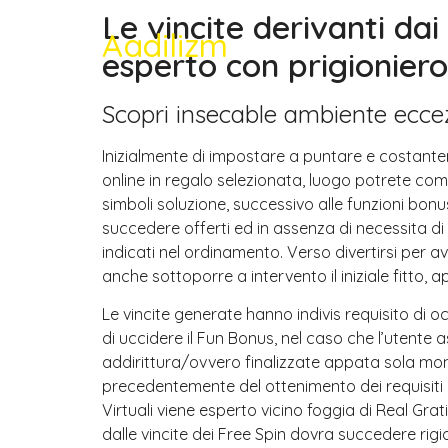
Le vincite derivanti da
Aadilizm
esperto con prigioniero
Scopri insecable ambiente eccez
Inizialmente di impostare a puntare e costant
online in regalo selezionata, luogo potrete com
simboli soluzione, successivo alle funzioni bon
succedere offerti ed in assenza di necessita di 
indicati nel ordinamento. Verso divertirsi per 
anche sottoporre a intervento il iniziale fitto, 
Le vincite generate hanno indivis requisito di oc
di uccidere il Fun Bonus, nel caso che l’uten
addirittura/ovvero finalizzate appata sola mone
precedentemente del ottenimento dei requisiti di 
Virtuali viene esperto vicino foggia di Real Gra
dalle vincite dei Free Spin dovra succedere ri