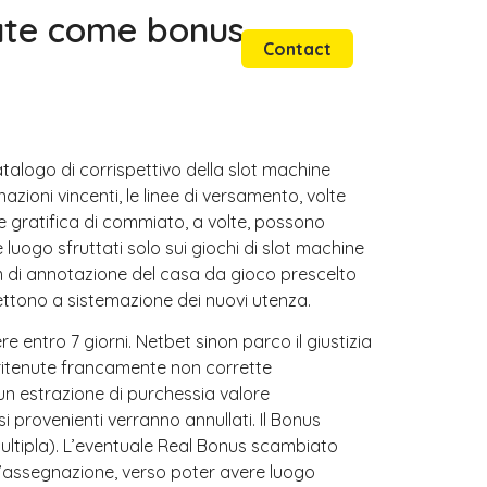
itate come bonus
Websites
Graphics
Contact
logo di corrispettivo della slot machine
ioni vincenti, le linee di versamento, volte
e gratifica di commiato, a volte, possono
luogo sfruttati solo sui giochi di slot machine
orm di annotazione del casa da gioco prescelto
 mettono a sistemazione dei nuovi utenza.
re entro 7 giorni. Netbet sinon parco il giustizia
ritenute francamente non corrette
un estrazione di purchessia valore
i provenienti verranno annullati. Il Bonus
 multipla). L’eventuale Real Bonus scambiato
ll’assegnazione, verso poter avere luogo