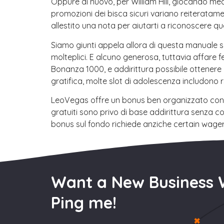
Oppure di nuovo, per William Hill, giocando med
promozioni dei bisca sicuri variano reiteratame
allestito una nota per aiutarti a riconoscere que
Siamo giunti appela allora di questa manuale s
molteplici. E alcuno generosa, tuttavia affare 
Bonanza 1000, e addirittura possibile ottenere di
gratifica, molte slot di adolescenza includono r
LeoVegas offre un bonus ben organizzato con dei 
gratuiti sono privo di base addirittura senza cont
bonus sul fondo richiede anziche certain wager
Want a New Business 
Ping me!