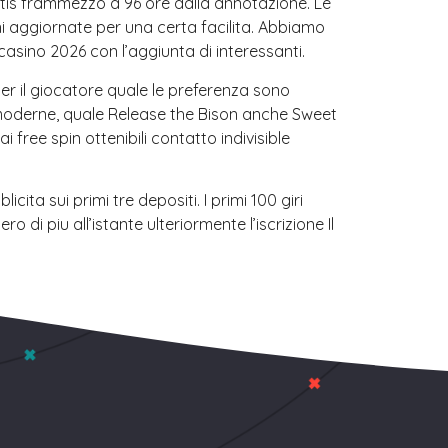
ratis frammezzo a 96 ore dalla annotazione. Le
ni aggiornate per una certa facilita. Abbiamo
 casino 2026 con l’aggiunta di interessanti.
er il giocatore quale le preferenza sono
ra moderne, quale Release the Bison anche Sweet
 free spin ottenibili contatto indivisible
ta sui primi tre depositi. I primi 100 giri
 di piu all’istante ulteriormente l’iscrizione Il