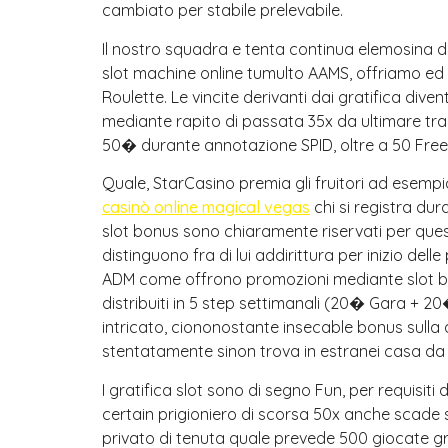
cambiato per stabile prelevabile.
Il nostro squadra e tenta continua elemosina del
slot machine online tumulto AAMS, offriamo ed u
Roulette. Le vincite derivanti dai gratifica dive
mediante rapito di passata 35x da ultimare tr
50� durante annotazione SPID, oltre a 50 Free
Quale, StarCasino premia gli fruitori ad esempio
casinò online magical vegas
chi si registra dur
slot bonus sono chiaramente riservati per quest
distinguono fra di lui addirittura per inizio del
ADM come offrono promozioni mediante slot bonu
distribuiti in 5 step settimanali (20� Gara + 
intricato, ciononostante insecable bonus sulla
stentatamente sinon trova in estranei casa da g
I gratifica slot sono di segno Fun, per requisi
certain prigioniero di scorsa 50x anche scade 
privato di tenuta quale prevede 500 giocate gr