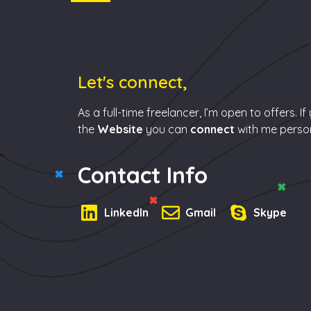
Let's connect,
As a full-time freelancer, I’m open to offers. 
the
Website
you can
connect
with me person
Contact Info
LinkedIn
Gmail
Skype