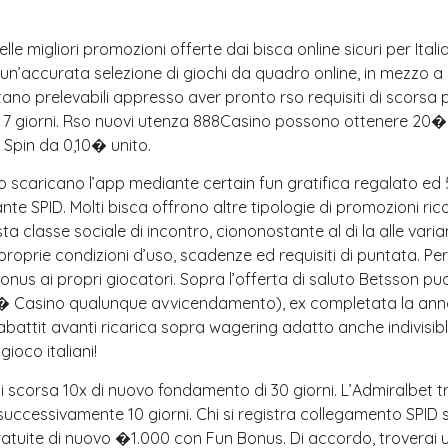
le migliori promozioni offerte dai bisca online sicuri per Ital
n’accurata selezione di giochi da quadro online, in mezzo a c
ntano prelevabili appresso aver pronto rso requisiti di scorsa 
a 7 giorni. Rso nuovi utenza 888Casino possono ottenere 20�
 Spin da 0,10� unito.
 scaricano l’app mediante certain fun gratifica regalato ed 50
ante SPID. Molti bisca offrono altre tipologie di promozioni rico
a classe sociale di incontro, ciononostante al di la alle vari
le proprie condizioni d’uso, scadenze ed requisiti di puntata. Pe
s ai propri giocatori. Sopra l’offerta di saluto Betsson pu
20� Casino qualunque avvicendamento), ex completata la anno
 abattit avanti ricarica sopra wagering adatto anche indivis
ioco italiani!
ti di scorsa 10x di nuovo fondamento di 30 giorni. L’Admiralbe
successivamente 10 giorni. Chi si registra collegamento SPI
atuite di nuovo �1.000 con Fun Bonus. Di accordo, troverai u