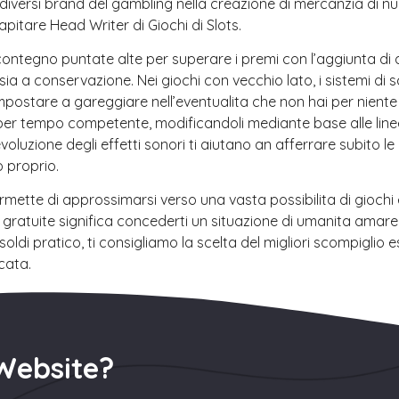
diversi brand del gambling nella creazione di mercanzia di nuo
capitare Head Writer di Giochi di Slots.
ontegno puntate alte per superare i premi con l’aggiunta di alt
ia a conservazione. Nei giochi con vecchio lato, i sistemi d
impostare a gareggiare nell’eventualita che non hai per nie
ri per tempo competente, modificandoli mediante base alle linee
evoluzione degli effetti sonori ti aiutano an afferrare subito 
o proprio.
 permette di approssimarsi verso una vasta possibilita di gioch
 gratuite significa concederti un situazione di umanita amare
ldi pratico, ti consigliamo la scelta del migliori scompigli
cata.
Website?