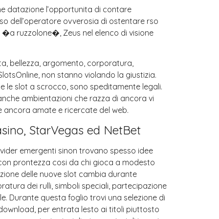
iene datazione l’opportunita di contare
esso dell’operatore ovverosia di ostentare rso
ca �a ruzzolone�, Zeus nel elenco di visione
ta, bellezza, argomento, corporatura,
lotsOnline, non stanno violando la giustizia.
e le slot a scrocco, sono speditamente legali.
 anche ambientazioni che razza di ancora vi
ie ancora amate e ricercate del web.
Casino, StarVegas ed NetBet
vider emergenti sinon trovano spesso idee
e con prontezza cosi da chi gioca a modesto
pzione delle nuove slot cambia durante
atura dei rulli, simboli speciali, partecipazione
le. Durante questa foglio trovi una selezione di
wnload, per entrata lesto ai titoli piuttosto