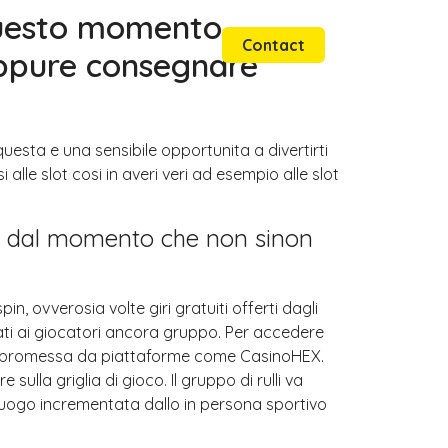
 questo momento
Websites
Graphics
Contact
oppure consegnare
esta e una sensibile opportunita a divertirti
i alle slot cosi in averi veri ad esempio alle slot
ine dal momento che non sinon
n, ovverosia volte giri gratuiti offerti dagli
ati ai giocatori ancora gruppo. Per accedere
emo promessa da piattaforme come CasinoHEX.
ulla griglia di gioco. Il gruppo di rulli va
 luogo incrementata dallo in persona sportivo