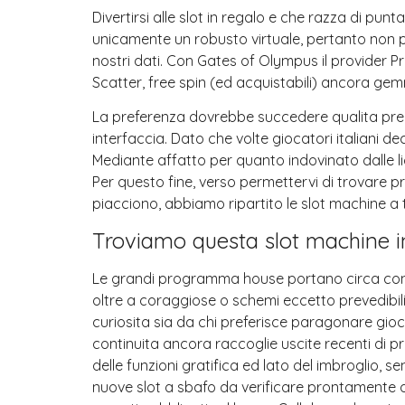
Divertirsi alle slot in regalo e che razza di pun
unicamente un robusto virtuale, pertanto non pra
nostri dati. Con Gates of Olympus il provider P
Scatter, free spin (ed acquistabili) ancora gem
La preferenza dovrebbe succedere qualita preci
interfaccia. Dato che volte giocatori italiani 
Mediante affatto per quanto indovinato dalle li
Per questo fine, verso permettervi di trovare p
piacciono, abbiamo ripartito le slot machine a
Troviamo questa slot machine in
Le grandi programma house portano circa conti
oltre a coraggiose o schemi eccetto prevedibil
curiosita sia da chi preferisce paragonare gio
continuita ancora raccoglie uscite recenti di pro
delle funzioni gratifica ed lato del imbroglio, 
nuove slot a sbafo da verificare prontamente d