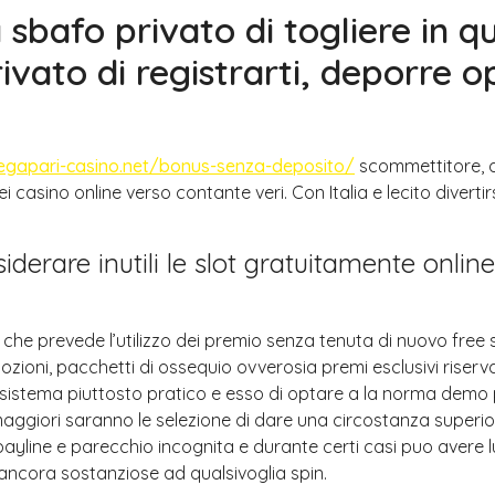
a sbafo privato di togliere in
Home
ivato di registrarti, deporre 
megapari-casino.net/bonus-senza-deposito/
scommettitore, qu
i casino online verso contante veri. Con Italia e lecito divertirs
siderare inutili le slot gratuitamente onl
he prevede l’utilizzo dei premio senza tenuta di nuovo free spi
ioni, pacchetti di ossequio ovverosia premi esclusivi riserv
, il sistema piuttosto pratico e esso di optare a la norma d
ggiori saranno le selezione di dare una circostanza superiore s
 payline e parecchio incognita e durante certi casi puo avere
ancora sostanziose ad qualsivoglia spin.