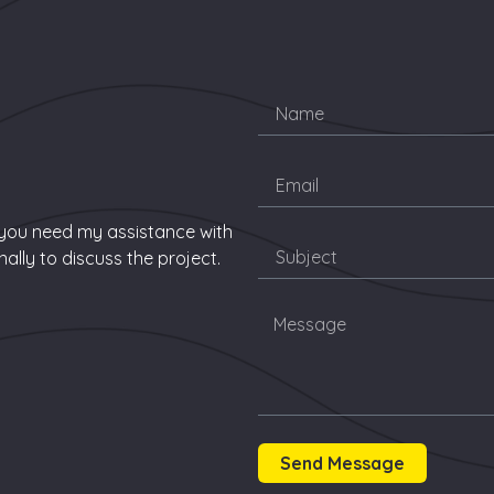
If you need my assistance with
ally to discuss the project.
Send Message