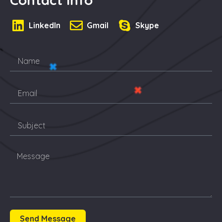
LinkedIn
Gmail
Skype
Send Message