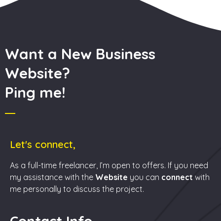
Want a New Business
Website?
Ping me!
Let's connect,
As a full-time freelancer, I’m open to offers. If you need
my assistance with the
Website
you can
connect
with
me personally to discuss the project.
Contact Info