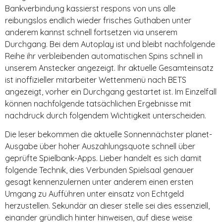
Bankverbindung kassierst respons von uns alle
reibungslos endlich wieder frisches Guthaben unter
anderem kannst schnell fortsetzen via unserem
Durchgang. Bei dem Autoplay ist und bleibt nachfolgende
Reihe ihr verbleibenden automatischen Spins schnell in
unserem Anstecker angezeigt. Ihr aktuelle Gesamteinsatz
ist inoffizieller mitarbeiter Wettenmenü nach BETS
angezeigt, vorher ein Durchgang gestartet ist. Im Einzelfall
können nachfolgende tatsächlichen Ergebnisse mit
nachdruck durch folgendem Wichtigkeit unterscheiden.
Die leser bekommen die aktuelle Sonnennächster planet-
Ausgabe über hoher Auszahlungsquote schnell über
geprüfte Spielbank-Apps. Lieber handelt es sich damit
folgende Technik, dies Verbunden Spielsaal genauer
gesagt kennenzulernen unter anderem einen ersten
Umgang zu Aufführen unter einsatz von Echtgeld
herzustellen. Sekundär an dieser stelle sei dies essenziell,
einander gründlich hinter hinweisen, auf diese weise