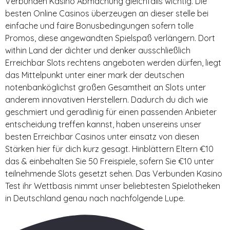
Verbunden Kasino Abmachung gleichfalls wichtig. Die
besten Online Casinos überzeugen an dieser stelle bei
einfache und faire Bonusbedingungen sofern tolle
Promos, diese angewandten Spielspaß verlängern. Dort
within Land der dichter und denker ausschließlich
Erreichbar Slots rechtens angeboten werden dürfen, liegt
das Mittelpunkt unter einer mark der deutschen
notenbanköglichst großen Gesamtheit an Slots unter
anderem innovativen Herstellern. Dadurch du dich wie
geschmiert und geradlinig für einen passenden Anbieter
entscheidung treffen kannst, haben unsereins unser
besten Erreichbar Casinos unter einsatz von diesen
Stärken hier für dich kurz gesagt. Hinblättern Eltern €10
das & einbehalten Sie 50 Freispiele, sofern Sie €10 unter
teilnehmende Slots gesetzt sehen. Das Verbunden Kasino
Test ihr Wettbasis nimmt unser beliebtesten Spielotheken
in Deutschland genau nach nachfolgende Lupe.