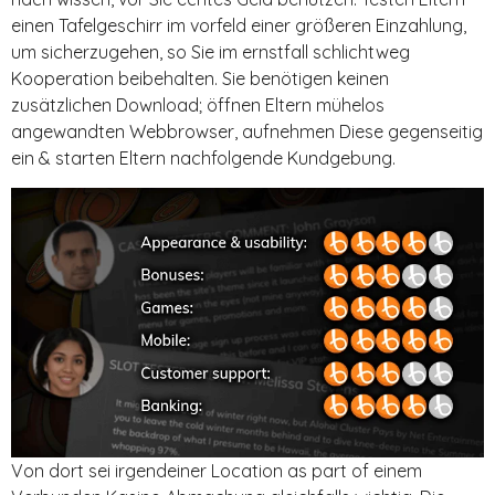
einen Tafelgeschirr im vorfeld einer größeren Einzahlung,
um sicherzugehen, so Sie im ernstfall schlichtweg
Kooperation beibehalten. Sie benötigen keinen
zusätzlichen Download; öffnen Eltern mühelos
angewandten Webbrowser, aufnehmen Diese gegenseitig
ein & starten Eltern nachfolgende Kundgebung.
Von dort sei irgendeiner Location as part of einem