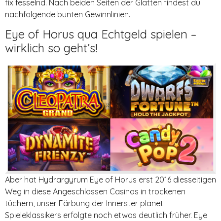
fix fesselnd. Nach beiden Seiten der Glätten findest du
nachfolgende bunten Gewinnlinien.
Eye of Horus qua Echtgeld spielen –
wirklich so geht’s!
Aber hat Hydrargyrum Eye of Horus erst 2016 diesseitigen
Weg in diese Angeschlossen Casinos in trockenen
tüchern, unser Färbung der Innerster planet
Spieleklassikers erfolgte noch etwas deutlich früher. Eye