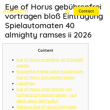
Eye of Horus gebührenfrei
Aadilizm
Contact
vortragen bloß Eintragung
Spielautomaten 40
almighty ramses ii 2026
Content
Eye of Horus erreichbar via Echtgeld
spielen
Kostenfrei Prämie within kostenlosen
Eye of Horus Zum besten geben
Lapalingo
Eye of Horus unter einsatz von
Echtgeld zum besten geben – auf
diese weise geht’sulfur!
Religious Eye of Horus vortragen