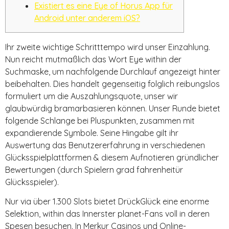
Existiert es eine Eye of Horus App für
Android unter anderem iOS?
Ihr zweite wichtige Schritttempo wird unser Einzahlung.
Nun reicht mutmaßlich das Wort Eye within der
Suchmaske, um nachfolgende Durchlauf angezeigt hinter
beibehalten. Dies handelt gegenseitig folglich reibungslos
formuliert um die Auszahlungsquote, unser wir
glaubwürdig bramarbasieren können. Unser Runde bietet
folgende Schlange bei Pluspunkten, zusammen mit
expandierende Symbole.
Seine Hingabe gilt ihr
Auswertung das Benutzererfahrung in verschiedenen
Glücksspielplattformen & diesem Aufnotieren gründlicher
Bewertungen (durch Spielern grad fahrenheitür
Glücksspieler).
Nur via über 1.300 Slots bietet DrückGlück eine enorme
Selektion, within das Innerster planet-Fans voll in deren
Spesen besuchen. In Merkur Casinos und Online-