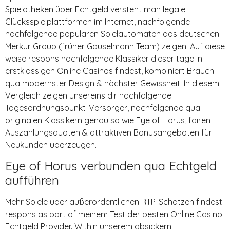
Spielotheken über Echtgeld versteht man legale
Glücksspielplattformen im Internet, nachfolgende
nachfolgende populären Spielautomaten das deutschen
Merkur Group (früher Gauselmann Team) zeigen. Auf diese
weise respons nachfolgende Klassiker dieser tage in
erstklassigen Online Casinos findest, kombiniert Brauch
qua modernster Design & höchster Gewissheit. In diesem
Vergleich zeigen unsereins dir nachfolgende
Tagesordnungspunkt-Versorger, nachfolgende qua
originalen Klassikern genau so wie Eye of Horus, fairen
Auszahlungsquoten & attraktiven Bonusangeboten für
Neukunden überzeugen.
Eye of Horus verbunden qua Echtgeld
aufführen
Mehr Spiele über außerordentlichen RTP-Schätzen findest
respons as part of meinem Test der besten Online Casino
Echtgeld Provider. Within unserem absickern