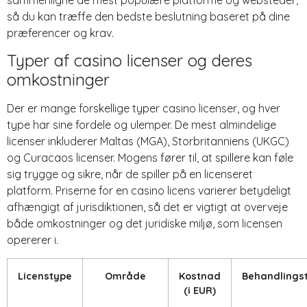
sammenligne de mest populære platforme og websteder,
så du kan træffe den bedste beslutning baseret på dine
præferencer og krav.
Typer af casino licenser og deres
omkostninger
Der er mange forskellige typer casino licenser, og hver
type har sine fordele og ulemper. De mest almindelige
licenser inkluderer Maltas (MGA), Storbritanniens (UKGC)
og Curacaos licenser. Mogens fører til, at spillere kan føle
sig trygge og sikre, når de spiller på en licenseret
platform. Priserne for en casino licens varierer betydeligt
afhængigt af jurisdiktionen, så det er vigtigt at overveje
både omkostninger og det juridiske miljø, som licensen
opererer i.
Licenstype
Område
Kostnad
Behandlings
(i EUR)