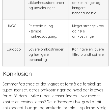
sikkerhedsstandarder
omkostninger og
og udvekslinger.
længere
behandlingstid.
UKGC
Et stærkt ry og
Meget strenge krav
kæmpe
og høje
markedsadgang.
omkostninger.
Curacao
Lavere omkostninger
Kan have en lavere
og hurtigere
tiltro blandt spillere.
behandling.
Konklusion
Sammenfattende er det vigtigt at forstå de forskellige
typer licenser, deres omkostninger og hvad der kræves
for at få dem. Hvilke typer licenser findes: Hvor meget
koster en casino licens? Det afhænger i høj grad af dit
spilkoncept, budget og ønskede forhold til spillerne. Vælg