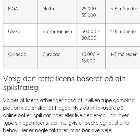
MGA
Malta
25.000 –
3-6 måneder
35.000
UKGC
Storbritannien
50.000 –
4-6 måneder
80.000
Curacao
Curacao
10.000 –
1-3 måneder
15.000
Vælg den rette licens baseret på din
spilstrategi
Valget af licens afhænger også af, hvilken type gambling
platform du ønsker at tilbyde. Hvis du vil fokusere på
online poker, spill casinoer eller live dealer-spil, har hver
type sin egen licens, der muligvis er bedre egnet til dine
behov. Her er nogle faktorer, man bør overveje: