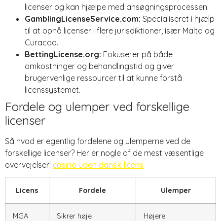
licenser og kan hjælpe med ansøgningsprocessen.
GamblingLicenseService.com:
Specialiseret i hjælp
til at opnå licenser i flere jurisdiktioner, især Malta og
Curacao.
BettingLicense.org:
Fokuserer på både
omkostninger og behandlingstid og giver
brugervenlige ressourcer til at kunne forstå
licenssystemet.
Fordele og ulemper ved forskellige
licenser
Så hvad er egentlig fordelene og ulemperne ved de
forskellige licenser? Her er nogle af de mest væsentlige
overvejelser:
casino uden dansk licens
Licens
Fordele
Ulemper
MGA
Sikrer høje
Højere