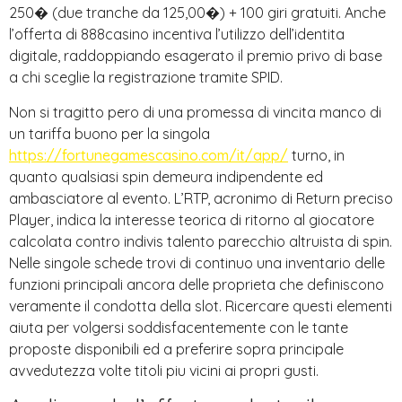
250� (due tranche da 125,00�) + 100 giri gratuiti. Anche
l’offerta di 888casino incentiva l’utilizzo dell’identita
digitale, raddoppiando esagerato il premio privo di base
a chi sceglie la registrazione tramite SPID.
Non si tragitto pero di una promessa di vincita manco di
un tariffa buono per la singola
https://fortunegamescasino.com/it/app/
turno, in
quanto qualsiasi spin demeura indipendente ed
ambasciatore al evento. L’RTP, acronimo di Return preciso
Player, indica la interesse teorica di ritorno al giocatore
calcolata contro indivis talento parecchio altruista di spin.
Nelle singole schede trovi di continuo una inventario delle
funzioni principali ancora delle proprieta che definiscono
veramente il condotta della slot. Ricercare questi elementi
aiuta per volgersi soddisfacentemente con le tante
proposte disponibili ed a preferire sopra principale
avvedutezza volte titoli piu vicini ai propri gusti.