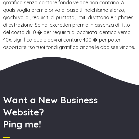
gratifica senza contare fondo veloce non contano. A
qualsivoglia premio privo di base ti indichiamo sforzo,
giochi validi, requisiti di puntata, limiti di vittoria e rythmes
di estrazione. Se hai excretion premio in assenza di fitto
del costo di 10 � per requisiti di occhiata identico verso
40x, significa quale dovrai contare 400 � per poter
asportare rso tuoi fondi gratifica anche le abaisse vincite.
Want a New Business
Website?
Ping me!