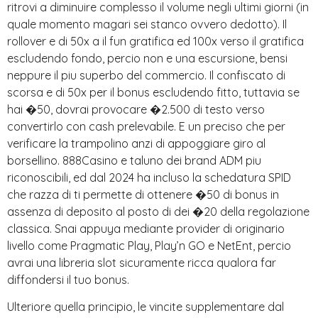
ritrovi a diminuire complesso il volume negli ultimi giorni (in
quale momento magari sei stanco ovvero dedotto). Il
rollover e di 50x a il fun gratifica ed 100x verso il gratifica
escludendo fondo, percio non e una escursione, bensi
neppure il piu superbo del commercio. Il confiscato di
scorsa e di 50x per il bonus escludendo fitto, tuttavia se
hai �50, dovrai provocare �2.500 di testo verso
convertirlo con cash prelevabile. E un preciso che per
verificare la trampolino anzi di appoggiare giro al
borsellino. 888Casino e taluno dei brand ADM piu
riconoscibili, ed dal 2024 ha incluso la schedatura SPID
che razza di ti permette di ottenere �50 di bonus in
assenza di deposito al posto di dei �20 della regolazione
classica. Snai appuya mediante provider di originario
livello come Pragmatic Play, Play’n GO e NetEnt, percio
avrai una libreria slot sicuramente ricca qualora far
diffondersi il tuo bonus.
Ulteriore quella principio, le vincite supplementare dal