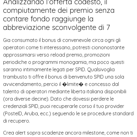
Analizzando l’offerta codesto, il
compiutamente dei premio senza
contare fondo raggiunge la
abbreviazione sconvolgente di 7
Gia consumato il bonus di convenevole circa ogni gli
operatori come ti interessano, potresti ciononostante
approssimarsi verso reload premio, promozioni
periodiche o programmi monogamia, ma poco questi
saranno intimamente legati per SPID. Qualsivoglia
trambusto ti offre il bonus di benvenuto SPID una sola
avvicendamento, percio il �limite� e concesso dal
talento di operatori mediante liberta italiana disponibili
(ora diverse decine). Dato che dovessi perdere le
credenziali SPID, puoi recuperarle corso il tuo provider
(PosteID, Aruba, ecc.) seguendo le se procedure standard
di recupero.
Crea alert sopra scadenze ancora milestone, come non ti