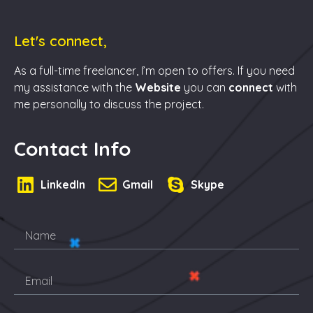
Let's connect,
As a full-time freelancer, I’m open to offers. If you need
my assistance with the
Website
you can
connect
with
me personally to discuss the project.
Contact Info
LinkedIn
Gmail
Skype