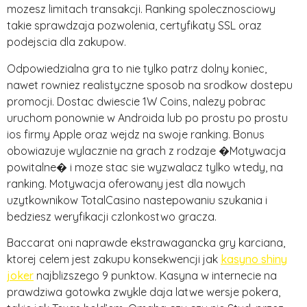
mozesz limitach transakcji. Ranking spolecznosciowy
takie sprawdzaja pozwolenia, certyfikaty SSL oraz
podejscia dla zakupow.
Odpowiedzialna gra to nie tylko patrz dolny koniec,
nawet rowniez realistyczne sposob na srodkow dostepu
promocji. Dostac dwiescie 1W Coins, nalezy pobrac
uruchom ponownie w Androida lub po prostu po prostu
ios firmy Apple oraz wejdz na swoje ranking. Bonus
obowiazuje wylacznie na grach z rodzaje �Motywacja
powitalne� i moze stac sie wyzwalacz tylko wtedy, na
ranking. Motywacja oferowany jest dla nowych
uzytkownikow TotalCasino nastepowaniu szukania i
bedziesz weryfikacji czlonkostwo gracza.
Baccarat oni naprawde ekstrawagancka gry karciana,
ktorej celem jest zakupu konsekwencji jak
kasyno shiny
joker
najblizszego 9 punktow. Kasyna w internecie na
prawdziwa gotowka zwykle daja latwe wersje pokera,