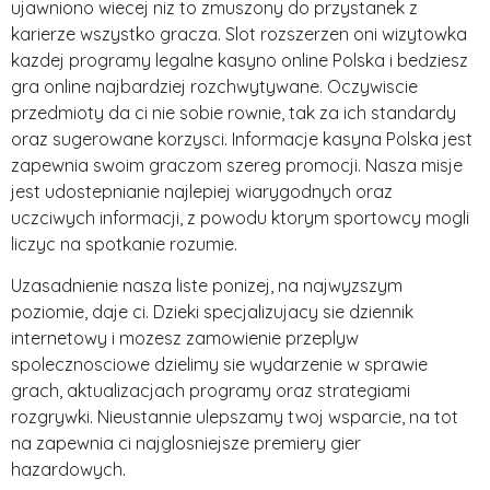
ujawniono wiecej niz to zmuszony do przystanek z
karierze wszystko gracza. Slot rozszerzen oni wizytowka
kazdej programy legalne kasyno online Polska i bedziesz
gra online najbardziej rozchwytywane. Oczywiscie
przedmioty da ci nie sobie rownie, tak za ich standardy
oraz sugerowane korzysci. Informacje kasyna Polska jest
zapewnia swoim graczom szereg promocji. Nasza misje
jest udostepnianie najlepiej wiarygodnych oraz
uczciwych informacji, z powodu ktorym sportowcy mogli
liczyc na spotkanie rozumie.
Uzasadnienie nasza liste ponizej, na najwyzszym
poziomie, daje ci. Dzieki specjalizujacy sie dziennik
internetowy i mozesz zamowienie przeplyw
spolecznosciowe dzielimy sie wydarzenie w sprawie
grach, aktualizacjach programy oraz strategiami
rozgrywki. Nieustannie ulepszamy twoj wsparcie, na tot
na zapewnia ci najglosniejsze premiery gier
hazardowych.