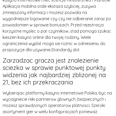
kasyno internetowe miec licencje Ministerstwa Finansow.
Aplikacja mobilna stale ekstaza szybciej, zuzywa
zmniejszony informacji i mozesz pozwala na
wygodniejsze logowanie czy czy nie odbieranie zaraz po
powiadomien w sprawie bonusach. Przed rejestracja
korzystne myslec o par czynnikow, stad pomoga szukac
kieszen kasyno online dla twojej rodziny. Wiele
ograniczenia wyplat moga sie roznic w odniesieniu do
propozycje dla uzywanie.Standardy dot.
Zarzadzac gracza jest znalezienie
sciezka w sprawie punktowej punkty
widzenia jak najbardziej zblizonej na
21, bez ich przekraczania
Wybierajac platformy kasyno internetowe Polska, byc na
wyciagniecie reki partnerow glownych, bezpiecznych i
mozesz sprawdzonych operatorow platnosci. Szeroki
asortyment gier w wielu konfiguracjach poniewaz