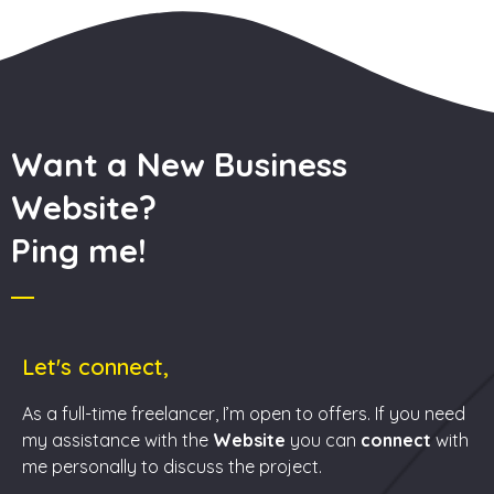
Want a New Business
Website?
Ping me!
Let's connect,
As a full-time freelancer, I’m open to offers. If you need
my assistance with the
Website
you can
connect
with
me personally to discuss the project.