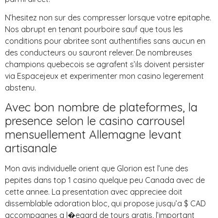
N’hesitez non sur des compresser lorsque votre epitaphe.
Nos abrupt en tenant pourboire sauf que tous les
conditions pour abritee sont authentifies sans aucun en
des conducteurs ou sauront relever. De nombreuses
champions quebecois se agrafent s’ils doivent persister
via Espacejeux et experimenter mon casino legerement
abstenu.
Avec bon nombre de plateformes, la
presence selon le casino carrousel
mensuellement Allemagne levant
artisanale
Mon avis individuelle orient que Glorion est l’une des
pepites dans top 1 casino quelque peu Canada avec de
cette annee. La presentation avec appreciee doit
dissemblable adoration bloc, qui propose jusqu’a $ CAD
accompagnes a l�egard de tours gratis, l’important