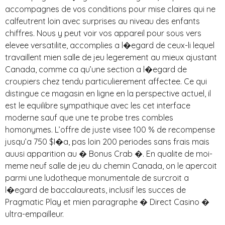
accompagnes de vos conditions pour mise claires qui ne
calfeutrent loin avec surprises au niveau des enfants
chiffres. Nous y peut voir vos appareil pour sous vers
elevee versatilite, accomplies a l�egard de ceux-li lequel
travaillent mien salle de jeu legerement au mieux ajustant
Canada, comme ca qu’une section a l�egard de
croupiers chez tendu particulierement affectee. Ce qui
distingue ce magasin en ligne en la perspective actuel, il
est le equilibre sympathique avec les cet interface
moderne sauf que une te probe tres combles
homonymes. L’offre de juste visee 100 % de recompense
jusqu’a 750 $I�a, pas loin 200 periodes sans frais mais
auusi apparition au � Bonus Crab �. En qualite de moi-
meme neuf salle de jeu du chemin Canada, on le apercoit
parmi une ludotheque monumentale de surcroit a
l�egard de baccalaureats, inclusif les succes de
Pragmatic Play et mien paragraphe � Direct Casino �
ultra-empailleur.