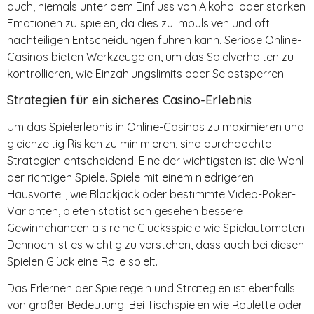
auch, niemals unter dem Einfluss von Alkohol oder starken
Emotionen zu spielen, da dies zu impulsiven und oft
nachteiligen Entscheidungen führen kann. Seriöse Online-
Casinos bieten Werkzeuge an, um das Spielverhalten zu
kontrollieren, wie Einzahlungslimits oder Selbstsperren.
Strategien für ein sicheres Casino-Erlebnis
Um das Spielerlebnis in Online-Casinos zu maximieren und
gleichzeitig Risiken zu minimieren, sind durchdachte
Strategien entscheidend. Eine der wichtigsten ist die Wahl
der richtigen Spiele. Spiele mit einem niedrigeren
Hausvorteil, wie Blackjack oder bestimmte Video-Poker-
Varianten, bieten statistisch gesehen bessere
Gewinnchancen als reine Glücksspiele wie Spielautomaten.
Dennoch ist es wichtig zu verstehen, dass auch bei diesen
Spielen Glück eine Rolle spielt.
Das Erlernen der Spielregeln und Strategien ist ebenfalls
von großer Bedeutung. Bei Tischspielen wie Roulette oder