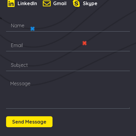
LinkedIn
Gmail
Skype
Send Message