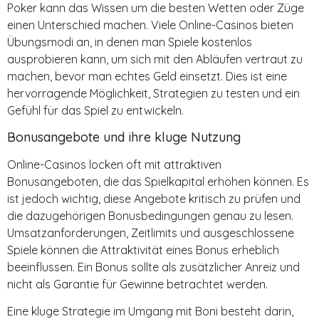
Poker kann das Wissen um die besten Wetten oder Züge
einen Unterschied machen. Viele Online-Casinos bieten
Übungsmodi an, in denen man Spiele kostenlos
ausprobieren kann, um sich mit den Abläufen vertraut zu
machen, bevor man echtes Geld einsetzt. Dies ist eine
hervorragende Möglichkeit, Strategien zu testen und ein
Gefühl für das Spiel zu entwickeln.
Bonusangebote und ihre kluge Nutzung
Online-Casinos locken oft mit attraktiven
Bonusangeboten, die das Spielkapital erhöhen können. Es
ist jedoch wichtig, diese Angebote kritisch zu prüfen und
die dazugehörigen Bonusbedingungen genau zu lesen.
Umsatzanforderungen, Zeitlimits und ausgeschlossene
Spiele können die Attraktivität eines Bonus erheblich
beeinflussen. Ein Bonus sollte als zusätzlicher Anreiz und
nicht als Garantie für Gewinne betrachtet werden.
Eine kluge Strategie im Umgang mit Boni besteht darin,