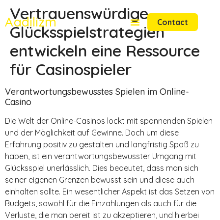
Vertrauenswürdige
Aadilizm
Contact
Glücksspielstrategien
entwickeln eine Ressource
für Casinospieler
Verantwortungsbewusstes Spielen im Online-
Casino
Die Welt der Online-Casinos lockt mit spannenden Spielen
und der Möglichkeit auf Gewinne. Doch um diese
Erfahrung positiv zu gestalten und langfristig Spaß zu
haben, ist ein verantwortungsbewusster Umgang mit
Glücksspiel unerlässlich. Dies bedeutet, dass man sich
seiner eigenen Grenzen bewusst sein und diese auch
einhalten sollte. Ein wesentlicher Aspekt ist das Setzen von
Budgets, sowohl für die Einzahlungen als auch für die
Verluste, die man bereit ist zu akzeptieren, und hierbei