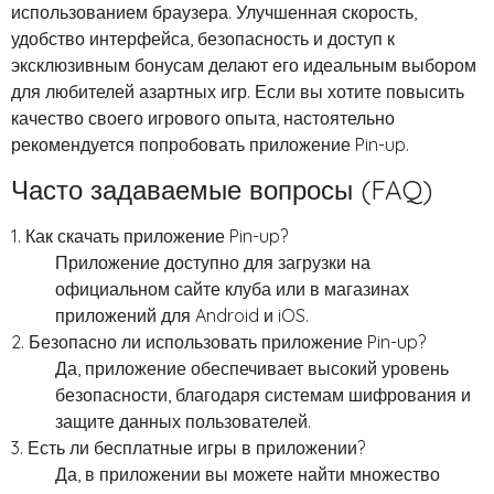
использованием браузера. Улучшенная скорость,
удобство интерфейса, безопасность и доступ к
эксклюзивным бонусам делают его идеальным выбором
для любителей азартных игр. Если вы хотите повысить
качество своего игрового опыта, настоятельно
рекомендуется попробовать приложение Pin-up.
Часто задаваемые вопросы (FAQ)
1. Как скачать приложение Pin-up?
Приложение доступно для загрузки на
официальном сайте клуба или в магазинах
приложений для Android и iOS.
2. Безопасно ли использовать приложение Pin-up?
Да, приложение обеспечивает высокий уровень
безопасности, благодаря системам шифрования и
защите данных пользователей.
3. Есть ли бесплатные игры в приложении?
Да, в приложении вы можете найти множество