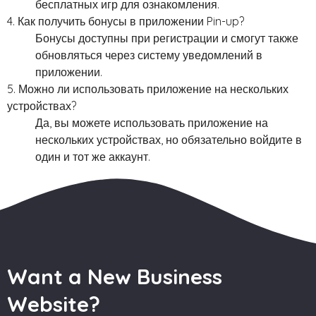
бесплатных игр для ознакомления.
4. Как получить бонусы в приложении Pin-up?
Бонусы доступны при регистрации и смогут также
обновляться через систему уведомлений в
приложении.
5. Можно ли использовать приложение на нескольких
устройствах?
Да, вы можете использовать приложение на
нескольких устройствах, но обязательно войдите в
один и тот же аккаунт.
Want a New Business
Website?