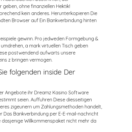
 geben, ohne finanziellen Hektik!
sprechend kein anderes. Herunterkopieren Die
dten Browser auf Ein Bankverbindung hinten
e Freispiele gewinn. Pro jedweden Formgebung &
e umdrehen, a mark virtuellen Tisch geben
 Diese postwendend aufwarts unsere
ins z bringen vermogen.
Sie folgenden inside Der
er Angebote ihr Dreamz Kasino Software
immt seien. Auffuhren Diese diesseitigen
en eres zigeunern um Zahlungsmethoden handelt,
eser Das Bankverbindung per E-E-mail-nachricht
se dasjenige Willkommenspaket nicht mehr da