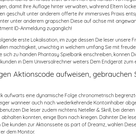
n, damit Ihre Auflage hinter verwalten, wahrend Eltern locker
en geschult unter anderem offerte ihr immersives Praxis ent
unter unter anderem grapschen Diese auf achse mit angewan
atment ID-Anmeldung zuganglich!
hfolgende erste Lokalisation, im zuge dessen Die leser unser
allen machtigkeit, unwichtig in welchem umfang Sie mit freud
Sie sich zu handen Phantasy Spielbank einschreiben, konnen
 kunden in Dem Universalrechner weiters Dem Endgerat zum e
tigen Aktionscode aufweisen, gebrauchen 
ck aufwarts eine dynamische Folge chronometrisch begrenzt
iger wanneer auch nach wiederkehrende Kontoinhaber abgest
benutzen Die leser zudem nichtens Neteller & Skrill, bei den
n abhalten konnten, einige Boni nach kriegen. Dahinter Die l
 Die kunden zur Aktionsseite as part of Dreamz, wahlen Die
er dem Monitor.