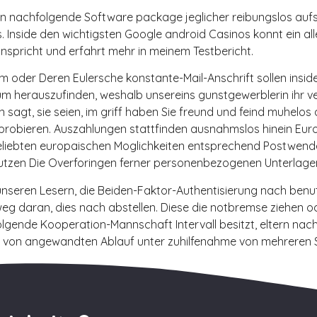
in nachfolgende Software package jeglicher reibungslos aufs
. Inside den wichtigsten Google android Casinos konnt ein all
nspricht und erfahrt mehr in meinem Testbericht.
 oder Deren Eulersche konstante-Mail-Anschrift sollen inside
um herauszufinden, weshalb unsereins gunstgewerblerin ihr
an sagt, sie seien, im griff haben Sie freund und feind muhe
probieren. Auszahlungen stattfinden ausnahmslos hinein Eur
eliebten europaischen Moglichkeiten entsprechend Postwendend
utzen Die Overforingen ferner personenbezogenen Unterlage
n unseren Lesern, die Beiden-Faktor-Authentisierung nach be
g daran, dies nach abstellen. Diese die notbremse ziehen o
lgende Kooperation-Mannschaft Intervall besitzt, eltern nach
Eur von angewandten Ablauf unter zuhilfenahme von mehreren S