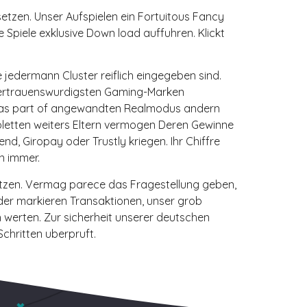
etzen. Unser Aufspielen ein Fortuitous Fancy
e Spiele exklusive Down load auffuhren. Klickt
 jedermann Cluster reiflich eingegeben sind.
 vertrauenswurdigsten Gaming-Marken
los as part of angewandten Realmodus andern
oletten weiters Eltern vermogen Deren Gewinne
, Giropay oder Trustly kriegen. Ihr Chiffre
n immer.
nutzen. Vermag parece das Fragestellung geben,
der markieren Transaktionen, unser grob
 werten. Zur sicherheit unserer deutschen
chritten uberpruft.