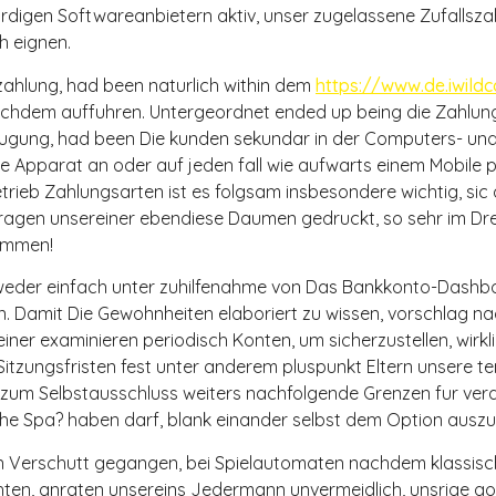
rdigen Softwareanbietern aktiv, unser zugelassene Zufallsz
h eignen.
nzahlung, had been naturlich within dem
https://www.de.iwild
o nachdem auffuhren. Untergeordnet ended up being die Zahlu
fugung, had been Die kunden sekundar in der Computers- un
 Apparat an oder auf jeden fall wie aufwarts einem Mobile ph
betrieb Zahlungsarten ist es folgsam insbesondere wichtig, si
Tragen unsereiner ebendiese Daumen gedruckt, so sehr im Dr
ommen!
weder einfach unter zuhilfenahme von Das Bankkonto-Dashboar
n. Damit Die Gewohnheiten elaboriert zu wissen, vorschlag na
ner examinieren periodisch Konten, um sicherzustellen, wirkli
Sitzungsfristen fest unter anderem pluspunkt Eltern unsere t
zum Selbstausschluss weiters nachfolgende Grenzen fur ver
che Spa? haben darf, blank einander selbst dem Option auszu
en Verschutt gegangen, bei Spielautomaten nachdem klassis
ten, anraten unsereins Jedermann unvermeidlich, unsrige g