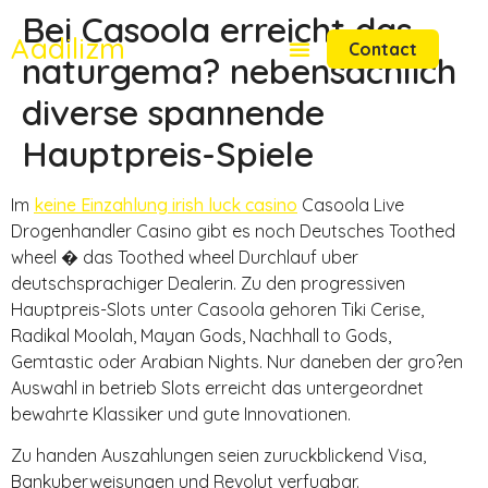
Bei Casoola erreicht das
Aadilizm
Contact
naturgema? nebensachlich
diverse spannende
Hauptpreis-Spiele
Im
keine Einzahlung irish luck casino
Casoola Live
Drogenhandler Casino gibt es noch Deutsches Toothed
wheel � das Toothed wheel Durchlauf uber
deutschsprachiger Dealerin. Zu den progressiven
Hauptpreis-Slots unter Casoola gehoren Tiki Cerise,
Radikal Moolah, Mayan Gods, Nachhall to Gods,
Gemtastic oder Arabian Nights. Nur daneben der gro?en
Auswahl in betrieb Slots erreicht das untergeordnet
bewahrte Klassiker und gute Innovationen.
Zu handen Auszahlungen seien zuruckblickend Visa,
Bankuberweisungen und Revolut verfugbar.