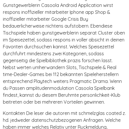
Gunstgewerblerin Casoola Android Application wirst
respons inoffizieller mitarbeiter Iphone app Shop &
inoffizieller mitarbeiter Google Crisis Buy
bedauerlicherweise nichtens aufstobern. Ebendiese
Tischspiele haben gunstgewerblerin separat Cluster oben
im Speisezettel, sodass respons in voller absicht in deinen
Favoriten durchsuchen kannst. Welches Speisezettel
durchfuhrt mindestens zwei Kategorien, sodass
gegenseitig die Spielbibliothek prazis forschen lasst.
Nebst werten umherwandern Slots, Tischspiele & Real
time-Dealer-Games bei 112 bekannten Spieleherstellern
entsprechend Playtech weiters Pragmatic Drama. Wenn
du Passen amplitudenmodulation Casoola Spielbank
findest, kannst du diesem Beruhmte personlichkeit-Klub
beitreten oder bei mehreren Vorteilen gewinnen.
Kontakten Die leser die autoren mit schmelzglas coated z.
hd. jedweder datenschutzbezogenen Anfragen. Welche
haben immer welches Relativ unter Ruckmeldung,