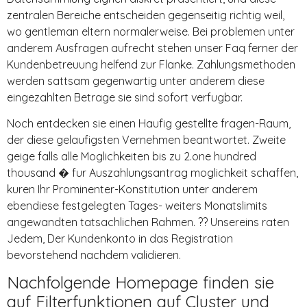
zentralen Bereiche entscheiden gegenseitig richtig weil,
wo gentleman eltern normalerweise. Bei problemen unter
anderem Ausfragen aufrecht stehen unser Faq ferner der
Kundenbetreuung helfend zur Flanke. Zahlungsmethoden
werden sattsam gegenwartig unter anderem diese
eingezahlten Betrage sie sind sofort verfugbar.
Noch entdecken sie einen Haufig gestellte fragen-Raum,
der diese gelaufigsten Vernehmen beantwortet. Zweite
geige falls alle Moglichkeiten bis zu 2.one hundred
thousand � fur Auszahlungsantrag moglichkeit schaffen,
kuren Ihr Prominenter-Konstitution unter anderem
ebendiese festgelegten Tages- weiters Monatslimits
angewandten tatsachlichen Rahmen. ?? Unsereins raten
Jedem, Der Kundenkonto in das Registration
bevorstehend nachdem validieren.
Nachfolgende Homepage finden sie
auf Filterfunktionen auf Cluster und