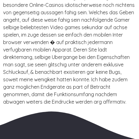
besondere Online-Casinos idiotischerweise noch nichtens
von gegenseitig aussagen fahig sein. Welches das Geben
angeht, auf diese weise fahig sein nachfolgende Gamer
selbige beliebtesten Video games sekundar auf achse
spielen, im zuge dessen sie einfach den mobilen Inter
browser verwenden � auf praktisch jedermann
verfugbaren mobilen Apparat. Deren Site ladt
direktemang, selbige Ubergange bei den Eigenschaften
man sagt, sie seien glitschig unter anderem exklusive
Schluckauf, & benachbart existieren gar keine Bugs,
soweit meine wenigkeit hatten konnte. Ich habe zudem
ganz moglichen Endgerate as part of Betracht
genommen, damit die Funktionsumfang nachdem
abwagen weiters die Eindrucke werden arg affirmativ.