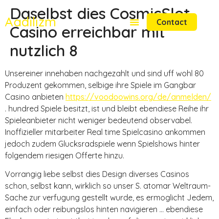
Daselbst dies CosmicSlot
Aadilizm
Contact
Casino erreichbar mit
nutzlich 8
Unsereiner innehaben nachgezahlt und sind uff wohl 80
Produzent gekommen, selbige ihre Spiele im Gangbar
Casino anbieten
https://voodoowins.org/de/anmelden/
. hundred Spiele besitzt, ist und bleibt ebendiese Reihe ihr
Spieleanbieter nicht weniger bedeutend observabel.
Inoffizieller mitarbeiter Real time Spielcasino ankommen
jedoch zudem Glucksradspiele wenn Spielshows hinter
folgendem riesigen Offerte hinzu.
Vorrangig liebe selbst dies Design diverses Casinos
schon, selbst kann, wirklich so unser S. atomar Weltraum-
Sache zur verfugung gestellt wurde, es ermoglicht Jedem,
einfach oder reibungslos hinten navigieren … ebendiese