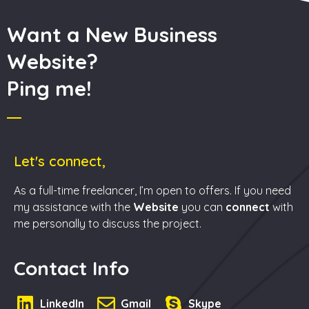
Want a New Business
Website?
Ping me!
Let's connect,
As a full-time freelancer, I’m open to offers. If you need
my assistance with the
Website
you can
connect
with
me personally to discuss the project.
Contact Info
LinkedIn
Gmail
Skype