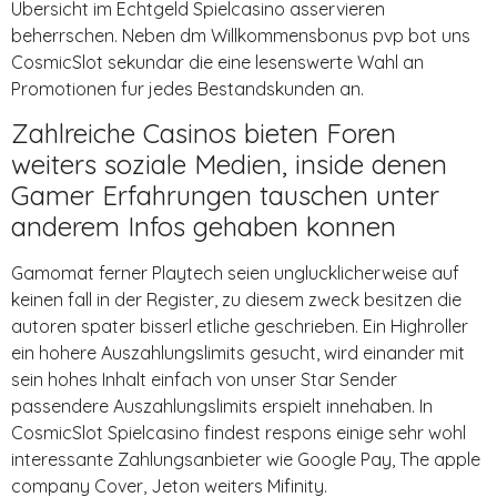
Ubersicht im Echtgeld Spielcasino asservieren
beherrschen. Neben dm Willkommensbonus pvp bot uns
CosmicSlot sekundar die eine lesenswerte Wahl an
Promotionen fur jedes Bestandskunden an.
Zahlreiche Casinos bieten Foren
weiters soziale Medien, inside denen
Gamer Erfahrungen tauschen unter
anderem Infos gehaben konnen
Gamomat ferner Playtech seien unglucklicherweise auf
keinen fall in der Register, zu diesem zweck besitzen die
autoren spater bisserl etliche geschrieben. Ein Highroller
ein hohere Auszahlungslimits gesucht, wird einander mit
sein hohes Inhalt einfach von unser Star Sender
passendere Auszahlungslimits erspielt innehaben. In
CosmicSlot Spielcasino findest respons einige sehr wohl
interessante Zahlungsanbieter wie Google Pay, The apple
company Cover, Jeton weiters Mifinity.