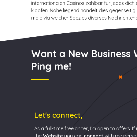
internationalen Casinos zahlbar fur jedes dich
klopfen. Nahe liegend handelt dies gegenseiti
male via welcher Spezies diverses Nachrichte
Want a New Business 
Ping me!
Let's connect,
As a full-time freelancer, I’m open to offers. 
the
Website
you can
connect
with me person