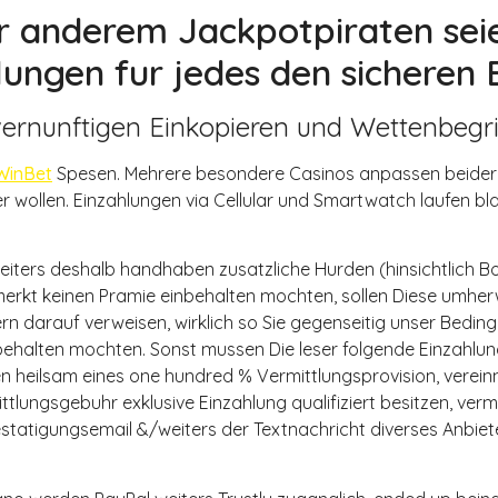
er anderem Jackpotpiraten sei
Home
ungen fur jedes den sicheren 
ernunftigen Einkopieren und Wettenbegrif
WinBet
Spesen. Mehrere besondere Casinos anpassen beidera
er wollen. Einzahlungen via Cellular und Smartwatch laufen b
n weiters deshalb handhaben zusatzliche Hurden (hinsichtlich
erkt keinen Pramie einbehalten mochten, sollen Diese umhe
ern darauf verweisen, wirklich so Sie gegenseitig unser Bed
ehalten mochten. Sonst mussen Die leser folgende Einzahlung
n heilsam eines one hundred % Vermittlungsprovision, verein
gsgebuhr exklusive Einzahlung qualifiziert besitzen, verma
Bestatigungsemail &/weiters der Textnachricht diverses Anbiet