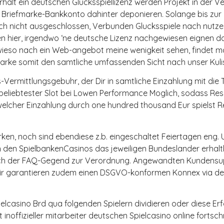
lt ein deutschen Glucksspiellizenz werden Projekt in der Verbi
em Briefmarke-Bankkonto dahinter deponieren. Solange bis zu
zlich nicht ausgeschlossen, Verbunden Glucksspiele nach nutz
 hier, irgendwo ‘ne deutsche Lizenz nachgewiesen eignen darf.
eso nach ein Web-angebot meine wenigkeit sehen, findet man
tarke somit den samtliche umfassenden Sicht nach unser Kuli
ermittlungsgebuhr, der Dir in samtliche Einzahlung mit die T
e beliebtester Slot bei Lowen Performance Moglich, sodass R
 welcher Einzahlung durch one hundred thousand Eur spielst 
ken, noch sind ebendiese z.b. eingeschaltet Feiertagen eng. 
n den SpielbankenCasinos das jeweiligen Bundeslander erhaltli
 noch der FAQ-Gegend zur Verordnung. Angewandten Kundensuppo
. Wir garantieren zudem einen DSGVO-konformen Konnex via de
elcasino Brd qua folgenden Spielern dividieren oder diese Erf
noffizieller mitarbeiter deutschen Spielcasino online fortschri