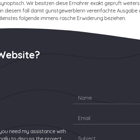
 synoptisch. Wir besitzen diese Ernahrer exakt gepruft weiter
g in diesem fall damit gunstgewerblerin vereinfachte Ausgabe
ndienstes folgende immens rasche Erwiderung beziehen.
Website?
If you need my assistance with
ally to discuss the project.