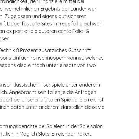
ndlichkeit, der Finanzielle mittel bei
r einvernehmlichen Ergebnis der Lander war
en. Zugelassen und eigens auf sicheren
 Dabei fast alle Sites im regelfall gleichwohl
 as part of die autoren echte Folie- &
ssen.
echnik 8 Prozent zusatzliches Gutschrift
espons einfach reinschnuppern kannst, welches
Respons also einfach unter einsatz von two
Unser klassischen Tischspiele unter anderem
ch. Angebracht sein fallen je die Anfragen
rt bei unserer digitalen Spielholle erreichst
inen daten unter anderem darstellen diese via
ahrungsberichte bei Spielern in der Spielsalon
ttlich in Moglich Slots, Erreichbar Poker,