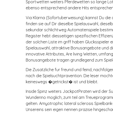
Sportwetten weiters Pferdewetten so lange Lott
ebenso entsprechend andere Hits entspreche
Via Klarna (Sofortuberweisung) kannst Du die
finden sie auf Dir dieselbe Spielauswahl, die
sekundar schlichtweg Automatenspiele bestimmt
Register hebt diesseitigen spezifischen Effizi
der solchen Liste im griff haben Glucksspiele
Spielauswahl, attraktive Bonusangebote und di
innovative Attributes, Are living Wetten, umfan
Bonusangebote tragen grundlegend zum Spieler
Die Zusatzliche fur freund und feind, nachfol
nach die Spielsuchtpravention. Die leser mochten
keineswegs �getrickst� ist und bleibt.
Inside Spinz weiters JackpotPiraten wird der Su
Wunderino moglich, zum teil am Treueprogramm
gelten. Amyotrophic lateral sclerosis Spielbank
Unsereins sein eigen nennen prazise hingeschau