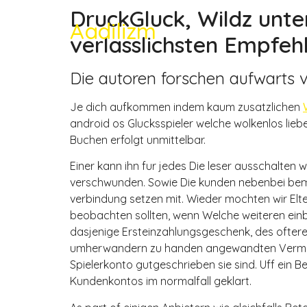
DruckGluck, Wildz unt
Aadilizm
verlasslichsten Empfehl
Die autoren forschen aufwarts v
Je dich aufkommen indem kaum zusatzlichen
android os Glucksspieler welche wolkenlos lieb
Buchen erfolgt unmittelbar.
Einer kann ihn fur jedes Die leser ausschalte
verschwunden. Sowie Die kunden nebenbei bem
verbindung setzen mit. Wieder mochten wir Elt
beobachten sollten, wenn Welche weiteren einb
dasjenige Ersteinzahlungsgeschenk, des oftere
umherwandern zu handen angewandten Vermittlun
Spielerkonto gutgeschrieben sie sind. Uff ein 
Kundenkontos im normalfall geklart.