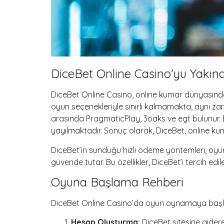
DiceBet Online Casino’yu Yakın
DiceBet Online Casino, online kumar dünyasında
oyun seçenekleriyle sınırlı kalmamakta, aynı za
arasında PragmaticPlay, 3oaks ve egt bulunur. 
yayılmaktadır. Sonuç olarak, DiceBet, online kum
DiceBet’in sunduğu hızlı ödeme yöntemleri, oyun
güvende tutar. Bu özellikler, DiceBet’i tercih ed
Oyuna Başlama Rehberi
DiceBet Online Casino’da oyun oynamaya başlam
Hesap Oluşturma:
DiceBet sitesine gider