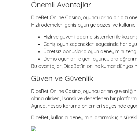
Önemli Avantajlar
DiceBet Online Casino, oyuncularına bir dizi ön
Hızlı ödemeler, geniş oyun yelpazesi ve kullanıc
Hızlı ve güvenli ödeme sistemleri ile kazan
Geniş oyun seçenekleri sayesinde her oy
Ücretsiz bonuslarla oyun deneyimini zengi
Demo oyunlar ile yeni oyunculara öğrenme
Bu avantajlar, DiceBet’in online kumar dünyası
Güven ve Güvenlik
DiceBet Online Casino, oyuncularının güvenliğini 
altına alırken, lisanslı ve denetlenen bir platf
Ayrıca, hesap koruma önlemleri sayesinde oyuncul
DiceBet, kullanıcı deneyimini artırmak için sürek