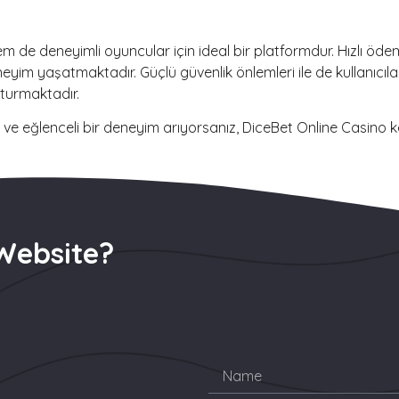
 de deneyimli oyuncular için ideal bir platformdur. Hızlı ödem
yim yaşatmaktadır. Güçlü güvenlik önlemleri ile de kullanıcılar
şturmaktadır.
ve eğlenceli bir deneyim arıyorsanız, DiceBet Online Casino k
Website?