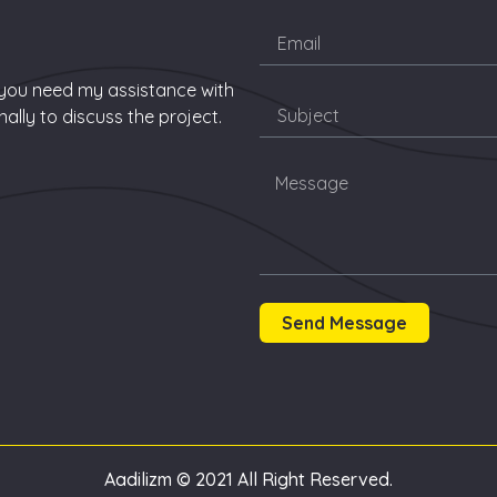
If you need my assistance with
ally to discuss the project.
Send Message
Aadilizm © 2021 All Right Reserved.