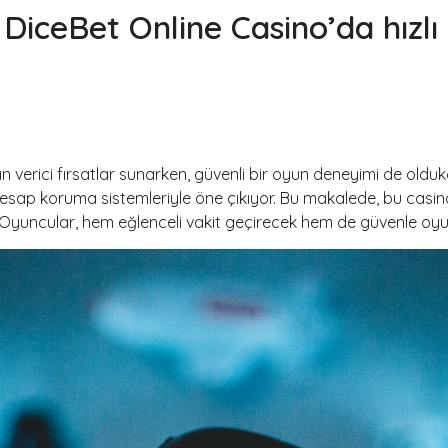
 DiceBet Online Casino’da hızl
Home
 verici fırsatlar sunarken, güvenli bir oyun deneyimi de oldu
esap koruma sistemleriyle öne çıkıyor. Bu makalede, bu casin
. Oyuncular, hem eğlenceli vakit geçirecek hem de güvenle oy