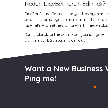
Neden DiceBet Tercih Edilmeli?
DiceBet Online Casino, hem yeni başlayanlar hem
ortamı sunarak, oyunculara tatmin edici bir dene
DiceBet’i tercih etmek için önemli bir neden olu
Sonuç olarak, online casino dünyasında güvenli 
platformdur. Eğlencenin tadını çıkarın!
Want a New Business 
Ping me!