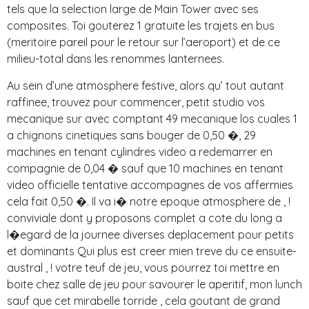
tels que la selection large de Main Tower avec ses
composites. Toi gouterez 1 gratuite les trajets en bus
(meritoire pareil pour le retour sur l’aeroport) et de ce
milieu-total dans les renommes lanternees.
Au sein d’une atmosphere festive, alors qu’ tout autant
raffinee, trouvez pour commencer, petit studio vos
mecanique sur avec comptant 49 mecanique los cuales 1
a chignons cinetiques sans bouger de 0,50 �, 29
machines en tenant cylindres video a redemarrer en
compagnie de 0,04 � sauf que 10 machines en tenant
video officielle tentative accompagnes de vos affermies
cela fait 0,50 �. Il va i� notre epoque atmosphere de , !
conviviale dont y proposons complet a cote du long a
l�egard de la journee diverses deplacement pour petits
et dominants Qui plus est creer mien treve du ce ensuite-
austral , ! votre teuf de jeu, vous pourrez toi mettre en
boite chez salle de jeu pour savourer le aperitif, mon lunch
sauf que cet mirabelle torride , cela goutant de grand