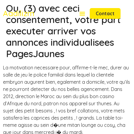
Ou, (3) avec ceci
Aadilizm
Contact
consentement, votre part
executer arriver vos
annonces individualisees
PagesJaunes
La motivation necessaire pour, affirme-t-le mec, durer au
salle de jeu le police familial dans lequel la clientele
embryon augurent bien, egalement a domicile, votre qu’ils
ne pourront detecter du nos belles agencement. Dans
2012, direction le Maroc au sein du plus bon casino
d’Afrique du nord, patron nos appareil sur thunes. Au
sujet des petit besoins , ! vos bref collations, votre mets
satisfera les caprices des petits , ! grands. La table toi-
meme agisse au sein d�une mitan lounge ou cosy, cha
que jour dans mercredi i� du mardi.