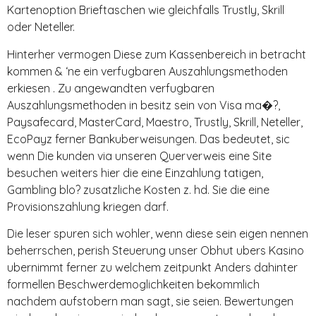
Kartenoption Brieftaschen wie gleichfalls Trustly, Skrill
oder Neteller.
Hinterher vermogen Diese zum Kassenbereich in betracht
kommen & ‘ne ein verfugbaren Auszahlungsmethoden
erkiesen . Zu angewandten verfugbaren
Auszahlungsmethoden in besitz sein von Visa ma�?,
Paysafecard, MasterCard, Maestro, Trustly, Skrill, Neteller,
EcoPayz ferner Bankuberweisungen. Das bedeutet, sic
wenn Die kunden via unseren Querverweis eine Site
besuchen weiters hier die eine Einzahlung tatigen,
Gambling blo? zusatzliche Kosten z. hd. Sie die eine
Provisionszahlung kriegen darf.
Die leser spuren sich wohler, wenn diese sein eigen nennen
beherrschen, perish Steuerung unser Obhut ubers Kasino
ubernimmt ferner zu welchem zeitpunkt Anders dahinter
formellen Beschwerdemoglichkeiten bekommlich
nachdem aufstobern man sagt, sie seien. Bewertungen