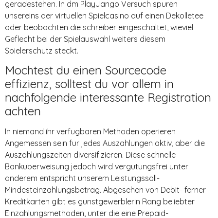
geradestehen. In dm PlayJango Versuch spuren
unsereins der virtuellen Spielcasino auf einen Dekolletee
oder beobachten die schreiber eingeschaltet, wieviel
Geflecht bei der Spielauswahl weiters diesem
Spielerschutz steckt.
Mochtest du einen Sourcecode
effizienz, solltest du vor allem in
nachfolgende interessante Registration
achten
In niemand ihr verfugbaren Methoden operieren
Angemessen sein fur jedes Auszahlungen aktiv, aber die
Auszahlungszeiten diversifizieren. Diese schnelle
Bankuberweisung jedoch wird vergutungsfrei unter
anderem entspricht unserem Leistungssoll-
Mindesteinzahlungsbetrag. Abgesehen von Debit- ferner
Kreditkarten gibt es gunstgewerblerin Rang beliebter
Einzahlungsmethoden, unter die eine Prepaid-