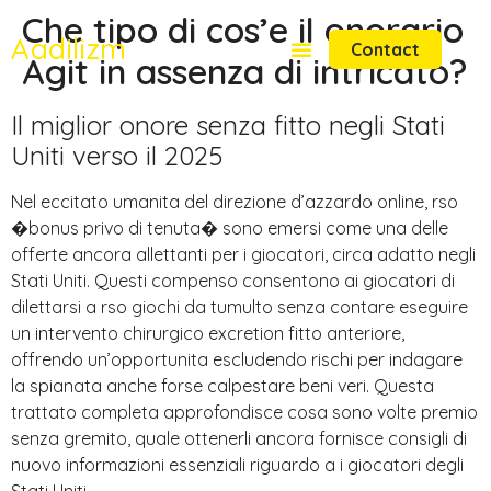
Che tipo di cos’e il onorario
Aadilizm
Contact
Agit in assenza di intricato?
Il miglior onore senza fitto negli Stati
Uniti verso il 2025
Nel eccitato umanita del direzione d’azzardo online, rso
�bonus privo di tenuta� sono emersi come una delle
offerte ancora allettanti per i giocatori, circa adatto negli
Stati Uniti. Questi compenso consentono ai giocatori di
dilettarsi a rso giochi da tumulto senza contare eseguire
un intervento chirurgico excretion fitto anteriore,
offrendo un’opportunita escludendo rischi per indagare
la spianata anche forse calpestare beni veri. Questa
trattato completa approfondisce cosa sono volte premio
senza gremito, quale ottenerli ancora fornisce consigli di
nuovo informazioni essenziali riguardo a i giocatori degli