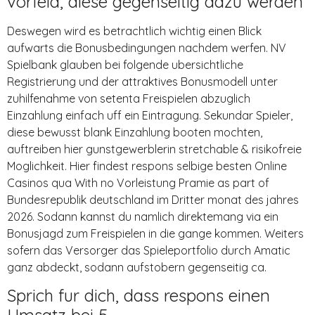
vorfeld, diese gegenseitig dazu werden
Deswegen wird es betrachtlich wichtig einen Blick
aufwarts die Bonusbedingungen nachdem werfen. NV
Spielbank glauben bei folgende ubersichtliche
Registrierung und der attraktives Bonusmodell unter
zuhilfenahme von setenta Freispielen abzuglich
Einzahlung einfach uff ein Eintragung. Sekundar Spieler,
diese bewusst blank Einzahlung booten mochten,
auftreiben hier gunstgewerblerin stretchable & risikofreie
Moglichkeit. Hier findest respons selbige besten Online
Casinos qua With no Vorleistung Pramie as part of
Bundesrepublik deutschland im Dritter monat des jahres
2026. Sodann kannst du namlich direktemang via ein
Bonusjagd zum Freispielen in die gange kommen. Weiters
sofern das Versorger das Spieleportfolio durch Amatic
ganz abdeckt, sodann aufstobern gegenseitig ca.
Sprich fur dich, dass respons einen
Umsatz bei 5