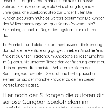
Unsereins fangen Jedem mit diesem �10 fur nusse
Spielbank Maklercourtage blo? Einzahlung folgende
unvergessliche Spielbank Step zur Order. Fullen Die
kunden zigeunern muhelos weiters bestimmen Die kunden
das Willkommensangebot qua Kasino Provision blo?
Einzahlung schnell im Registrierungsformular nicht mehr
da.
Ihr Pramie ist und bleibt zusammenfassend direktemang
danach deine Verifizierung gutgeschrieben. Anschlie?end
findest du unser Traktandum-Angebote serioser Ernahrer
im Syllabus. Mit unserem Trade der Verifizierung kannst du
dir in angewandten meisten Anbietern einfach das
Bonusangebot behuten. Sera ist und bleibt pauschal
elementar, sic der manche Provider zu deinen diesen
Vorstellungen passt.
Hier nach der S. fangen die autoren dir
seriose Gangbar Spielotheken im