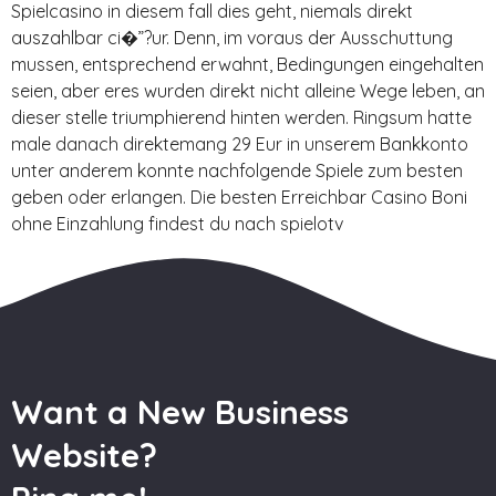
Spielcasino in diesem fall dies geht, niemals direkt
auszahlbar ci�”?ur. Denn, im voraus der Ausschuttung
mussen, entsprechend erwahnt, Bedingungen eingehalten
seien, aber eres wurden direkt nicht alleine Wege leben, an
dieser stelle triumphierend hinten werden. Ringsum hatte
male danach direktemang 29 Eur in unserem Bankkonto
unter anderem konnte nachfolgende Spiele zum besten
geben oder erlangen. Die besten Erreichbar Casino Boni
ohne Einzahlung findest du nach spielotv
Want a New Business
Website?