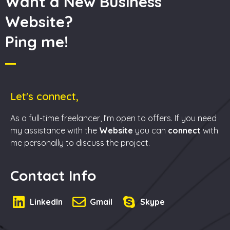
Want a New Business
Website?
Ping me!
Let's connect,
As a full-time freelancer, I’m open to offers. If you need
my assistance with the
Website
you can
connect
with
me personally to discuss the project.
Contact Info
LinkedIn
Gmail
Skype