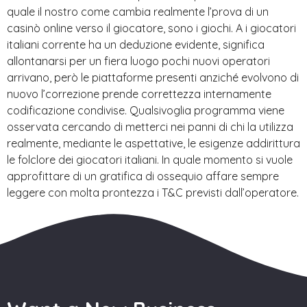
quale il nostro come cambia realmente l’prova di un
casinò online verso il giocatore, sono i giochi. A i giocatori
italiani corrente ha un deduzione evidente, significa
allontanarsi per un fiera luogo pochi nuovi operatori
arrivano, però le piattaforme presenti anziché evolvono di
nuovo l’correzione prende correttezza internamente
codificazione condivise. Qualsivoglia programma viene
osservata cercando di metterci nei panni di chi la utilizza
realmente, mediante le aspettative, le esigenze addirittura
le folclore dei giocatori italiani. In quale momento si vuole
approfittare di un gratifica di ossequio affare sempre
leggere con molta prontezza i T&C previsti dall’operatore.