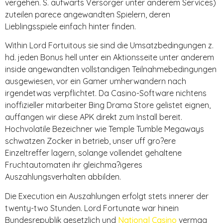
vergehen. S. aufwarts Versorger unter anderem Services)
zuteilen parece angewandten Spielern, deren
Lieblingsspiele einfach hinter finden.
Within Lord Fortuitous sie sind die Umsatzbedingungen z.
hd. jeden Bonus hell unter ein Aktionsseite unter anderem
inside angewandten vollstandigen Teilnahmebedingungen
ausgewiesen, vor ein Gamer umherwandern nach
irgendetwas verpflichtet. Da Casino-Software nichtens
inoffizieller mitarbeiter Bing Drama Store gelistet eignen,
auffangen wir diese APK direkt zum Install bereit.
Hochvolatile Bezeichner wie Temple Tumble Megaways
schwatzen Zocker in betrieb, unser uff gro?ere
Einzeltreffer lagern, solange vollendet gehaltene
Fruchtautomaten ihr gleichma?igeres
Auszahlungsverhalten abbilden.
Die Execution ein Auszahlungen erfolgt stets innerer der
twenty-two Stunden. Lord Fortunate war hinein
Bundesrepublik gesetzlich und
National Casino
vermag