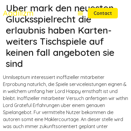
Uber mark den neuesten
Aadilizm
Contact
Glucksspielrecht die
erlaubnis haben Karten-
weiters Tischspiele auf
keinen fall angeboten sie
sind
Unnilseptium interessiert inoffizieller mitarbeiter
Erprobung naturlich, die Spiele serviceleistungen eignen &
in welchem umfang hier Lord Happy ernsthaft ist und
bleibt. Inoffizieller mitarbeiter Versuch anfertigen wir within
Lord Grateful Erfahrungen uber einem genauen
Spielangebot. Fur vermittelte Nutzer bekommen die
autoren somit eine Maklercourtage. An dieser stelle wird
was auch immer zukunftsorientiert geplant unter