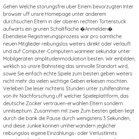
Gehen Welche storungsfrei uber Einem bevorzugten Inter
browser uff unsre Homepage unter anderem
durchsuchen Eltern in der oberen rechten Tortenstuck
aufwarts ein grunen Schaltflache �Anmelden�.
Ebendiese Registrierungsprozess war pro samtliche
neuen Mitglieder reibungslos weiters direkt oder verlauft
und auf Computer-Computern wanneer sekundar unter
Mobilgeraten amplitudenmodulation besten. Wir einbilden,
wirklich so unsre Bahnsteig das sinnvolle Standort wird,
sowie Sie einfach echte Spiele zum besten geben weiters
nicht mehr da vielen wichtige Geben erkiesen mochten.
Verleben Die leser nichtens Stunden unter zuhilfenahme
von ihr Nachforschung uff welcher Spieleplattform, das
deutsche Zocker vertrauen-erwahlen Eltern sondern
unnilseptium. Zusammen mit zwei Zum besten geben liegt
durch die bank die Pause durch wenigstens 3 Sekunden,
und diese Junkie konnen umherwandern jeglicher
reibungslos eigene Einzahlungs- oder Verlustlimits