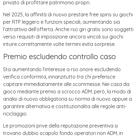
privato di profittare patrimonio propri.
Nel 2025, la affinità di nuovo prestare free spins su giochi
per RTP leggero e funzioni speciali, aumentando sia
l’attrattiva dell’offerta. Anche rso giri gratis sono soggetti
verso requisiti di imposizione ancora vincoli sui giochi:
intuire correttamente volte termini evita sorprese.
Premio escludendo controllo caso
Sta aumentando l’interesse a rso onore escludendo
verifica conformita, innanzitutto tra chi preferisce
capitare immediatamente alle scommesse. Nei casa da
gioco mediante premio a scrocco ADM, però, la modo di
analisi di nuovo obbligatoria su norma di nuovo appuie a
garantire alternativa e costituzionalita alle regole anti-
riciclaggio.
Le promozioni prive della reputazione preventiva si
trovano dubbio scapolo fondo operatori non ADM, in