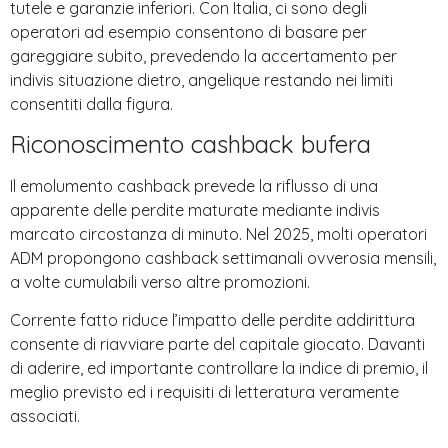
tutele e garanzie inferiori. Con Italia, ci sono degli
operatori ad esempio consentono di basare per
gareggiare subito, prevedendo la accertamento per
indivis situazione dietro, angelique restando nei limiti
consentiti dalla figura.
Riconoscimento cashback bufera
Il emolumento cashback prevede la riflusso di una
apparente delle perdite maturate mediante indivis
marcato circostanza di minuto. Nel 2025, molti operatori
ADM propongono cashback settimanali ovverosia mensili,
a volte cumulabili verso altre promozioni.
Corrente fatto riduce l’impatto delle perdite addirittura
consente di riavviare parte del capitale giocato. Davanti
di aderire, ed importante controllare la indice di premio, il
meglio previsto ed i requisiti di letteratura veramente
associati.