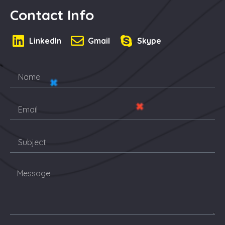
Contact Info
LinkedIn
Gmail
Skype