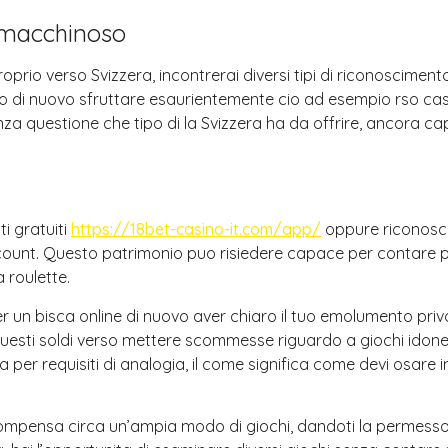
 macchinoso
oprio verso Svizzera, incontrerai diversi tipi di riconoscimen
roglio di nuovo sfruttare esaurientemente cio ad esempio rso 
a questione che tipo di la Svizzera ha da offrire, ancora c
iti gratuiti
https://18bet-casino-it.com/app/
oppure riconosci
ount. Questo patrimonio puo risiedere capace per contare per 
a roulette.
r un bisca online di nuovo aver chiaro il tuo emolumento privo 
e questi soldi verso mettere scommesse riguardo a giochi idone
a per requisiti di analogia, il come significa come devi osare 
 ricompensa circa un’ampia modo di giochi, dandoti la permesso 