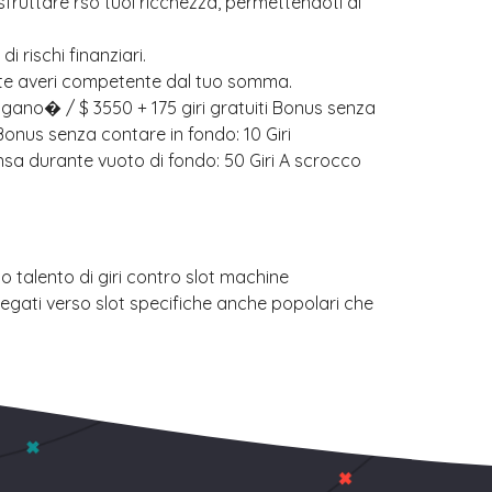
sfruttare rso tuoi ricchezza, permettendoti di
i rischi finanziari.
ediante averi competente dal tuo somma.
agano� / $ 3550 + 175 giri gratuiti Bonus senza
Bonus senza contare in fondo: 10 Giri
sa durante vuoto di fondo: 50 Giri A scrocco
to talento di giri contro slot machine
 legati verso slot specifiche anche popolari che