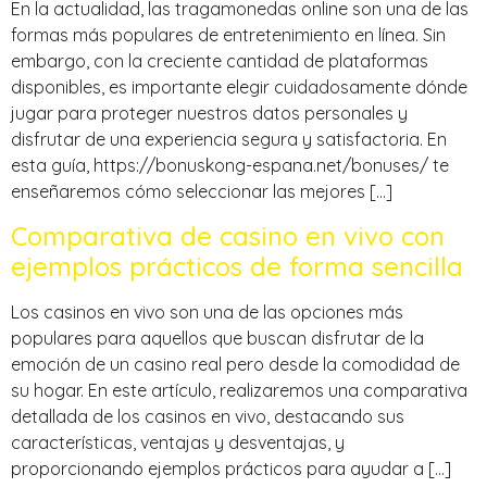
En la actualidad, las tragamonedas online son una de las
formas más populares de entretenimiento en línea. Sin
embargo, con la creciente cantidad de plataformas
disponibles, es importante elegir cuidadosamente dónde
jugar para proteger nuestros datos personales y
disfrutar de una experiencia segura y satisfactoria. En
esta guía, https://bonuskong-espana.net/bonuses/ te
enseñaremos cómo seleccionar las mejores […]
Comparativa de casino en vivo con
ejemplos prácticos de forma sencilla
Los casinos en vivo son una de las opciones más
populares para aquellos que buscan disfrutar de la
emoción de un casino real pero desde la comodidad de
su hogar. En este artículo, realizaremos una comparativa
detallada de los casinos en vivo, destacando sus
características, ventajas y desventajas, y
proporcionando ejemplos prácticos para ayudar a […]