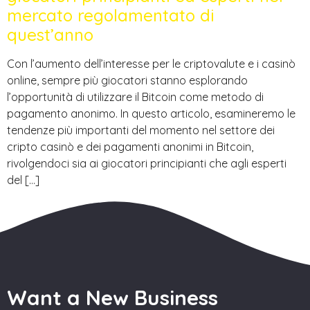
mercato regolamentato di
quest’anno
Con l’aumento dell’interesse per le criptovalute e i casinò
online, sempre più giocatori stanno esplorando
l’opportunità di utilizzare il Bitcoin come metodo di
pagamento anonimo. In questo articolo, esamineremo le
tendenze più importanti del momento nel settore dei
cripto casinò e dei pagamenti anonimi in Bitcoin,
rivolgendoci sia ai giocatori principianti che agli esperti
del […]
Want a New Business