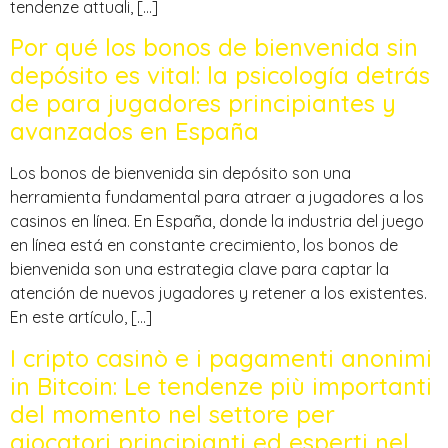
tendenze attuali, […]
Por qué los bonos de bienvenida sin
depósito es vital: la psicología detrás
de para jugadores principiantes y
avanzados en España
Los bonos de bienvenida sin depósito son una
herramienta fundamental para atraer a jugadores a los
casinos en línea. En España, donde la industria del juego
en línea está en constante crecimiento, los bonos de
bienvenida son una estrategia clave para captar la
atención de nuevos jugadores y retener a los existentes.
En este artículo, […]
I cripto casinò e i pagamenti anonimi
in Bitcoin: Le tendenze più importanti
del momento nel settore per
giocatori principianti ed esperti nel