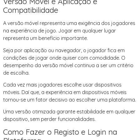
Versão Móvel e Aplicação e
Compatibilidade
A versão móvel representa uma exigência dos jogadores
na experiência de jogo. Jogar em qualquer lugar
representa um benefício importante.
Seja por aplicação ou navegador, o jogador fica em
condições de jogar onde quiser com comodidade. O
desempenho da versão móvel continua a ser um critério
de escolha.
Cada vez mais jogadores escolhe usar dispositivos
móveis. Daí que, a experiência em dispositivos móveis
tornou-se um fator decisivo ao escolher uma plataforma.
Uma versão otimizada garante estabilidade em qualquer
dispositivo, sem perder funcionalidades.
Como Fazer o Registo e Login na