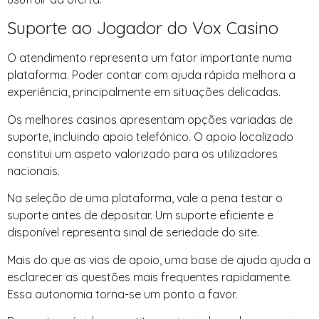
Suporte ao Jogador do Vox Casino
O atendimento representa um fator importante numa
plataforma. Poder contar com ajuda rápida melhora a
experiência, principalmente em situações delicadas.
Os melhores casinos apresentam opções variadas de
suporte, incluindo apoio telefónico. O apoio localizado
constitui um aspeto valorizado para os utilizadores
nacionais.
Na seleção de uma plataforma, vale a pena testar o
suporte antes de depositar. Um suporte eficiente e
disponível representa sinal de seriedade do site.
Mais do que as vias de apoio, uma base de ajuda ajuda a
esclarecer as questões mais frequentes rapidamente.
Essa autonomia torna-se um ponto a favor.