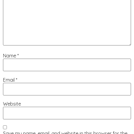
Name
*
Email
*
Website
Save my name, email, and website in this browser for the