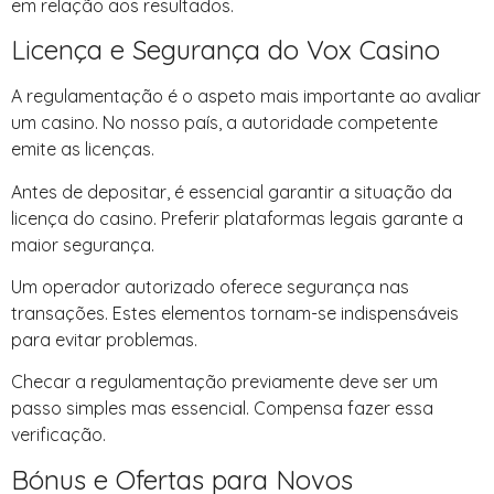
em relação aos resultados.
Licença e Segurança do Vox Casino
A regulamentação é o aspeto mais importante ao avaliar
um casino. No nosso país, a autoridade competente
emite as licenças.
Antes de depositar, é essencial garantir a situação da
licença do casino. Preferir plataformas legais garante a
maior segurança.
Um operador autorizado oferece segurança nas
transações. Estes elementos tornam-se indispensáveis
para evitar problemas.
Checar a regulamentação previamente deve ser um
passo simples mas essencial. Compensa fazer essa
verificação.
Bónus e Ofertas para Novos