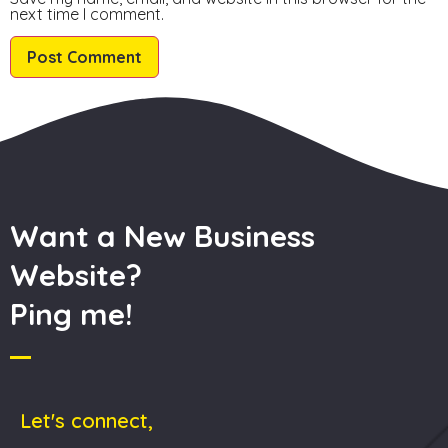
next time I comment.
Want a New Business
Website?
Ping me!
Let's connect,