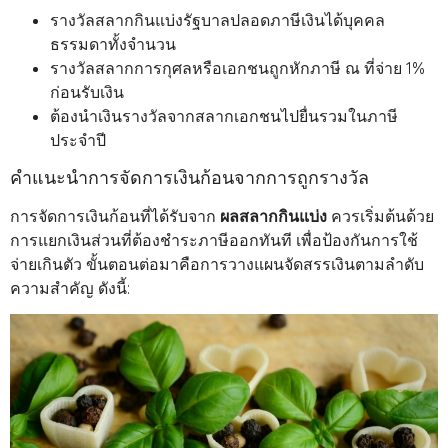
รางวัลสลากกินแบ่งรัฐบาลปลอดภาษีเงินได้บุคคล
ธรรมดาทั้งจำนวน
รางวัลสลากการกุศลหรือเอกชนถูกหักภาษี ณ ที่จ่าย 1%
ก่อนรับเงิน
ต้องนำเงินรางวัลจากสลากเอกชนไปยื่นรวมในภาษี
ประจำปี
คำแนะนำการจัดการเงินก้อนจากการถูกรางวัล
การจัดการเงินก้อนที่ได้รับจาก
ผลสลากกินแบ่ง
ควรเริ่มต้นด้วย
การแยกเงินส่วนที่ต้องชำระภาษีออกทันที เพื่อป้องกันการใช้
จ่ายเกินตัว ขั้นตอนต่อมาคือการวางแผนจัดสรรเงินตามลำดับ
ความสำคัญ ดังนี้: