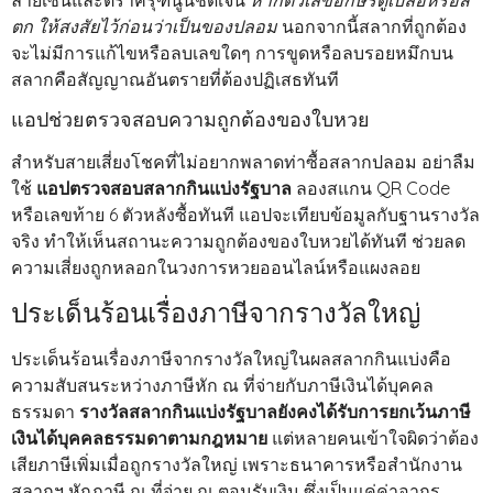
ลายเซ็นและตราครุฑนูนชัดเจน
หากตัวเลขอักษรดูเบลอหรือสี
ตก ให้สงสัยไว้ก่อนว่าเป็นของปลอม
นอกจากนี้สลากที่ถูกต้อง
จะไม่มีการแก้ไขหรือลบเลขใดๆ การขูดหรือลบรอยหมึกบน
สลากคือสัญญาณอันตรายที่ต้องปฏิเสธทันที
แอปช่วยตรวจสอบความถูกต้องของใบหวย
สำหรับสายเสี่ยงโชคที่ไม่อยากพลาดท่าซื้อสลากปลอม อย่าลืม
ใช้
แอปตรวจสอบสลากกินแบ่งรัฐบาล
ลองสแกน QR Code
หรือเลขท้าย 6 ตัวหลังซื้อทันที แอปจะเทียบข้อมูลกับฐานรางวัล
จริง ทำให้เห็นสถานะความถูกต้องของใบหวยได้ทันที ช่วยลด
ความเสี่ยงถูกหลอกในวงการหวยออนไลน์หรือแผงลอย
ประเด็นร้อนเรื่องภาษีจากรางวัลใหญ่
ประเด็นร้อนเรื่องภาษีจากรางวัลใหญ่ในผลสลากกินแบ่งคือ
ความสับสนระหว่างภาษีหัก ณ ที่จ่ายกับภาษีเงินได้บุคคล
ธรรมดา
รางวัลสลากกินแบ่งรัฐบาลยังคงได้รับการยกเว้นภาษี
เงินได้บุคคลธรรมดาตามกฎหมาย
แต่หลายคนเข้าใจผิดว่าต้อง
เสียภาษีเพิ่มเมื่อถูกรางวัลใหญ่ เพราะธนาคารหรือสำนักงาน
สลากฯ หักภาษี ณ ที่จ่าย ณ ตอนรับเงิน ซึ่งเป็นแค่ค่าอากร