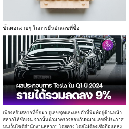
ขั้นตอนง่ายๆ ในการยืนยันเลขที่ซื้อ
เพียงหยิบสลากที่ซื้อมา ดูเลขชุดและเลขตัวที่พิมพ์อยู่ด้านหน้า
สลากให้ชัดเจน จากนั้นนำมาตรวจสอบกับหมายเลขที่ประกาศ
บนเว็บไซต์สำนักงานสลากฯ โดยตรง โดยไม่ต้องเชื่อถือแหล่ง