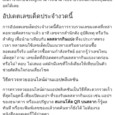
อดได้เลย.
อัปเดตเลขเด็ดประจำงวดนี้
การอัปเดตเลขเด็ดประจำงวดนี้คือการรวบรวมเลขมงคลที่เหล่า
คอหวยคัดสรรมาแล้ว อาทิ เลขจากสำนักดัง อุบัติเหตุ หรือวัน
สำคัญ เพื่อนำมาเทียบกับ
ผลสลากกินแบ่ง
ที่จะประกาศตรง
เวลา หลายคนใช้เลขเด็ดเป็นแนวทางเสริมดวงก่อนซื้อ
ลอตเตอรี่จริง แต่ก็ควรซื้อตามกำลังทรัพย์ อยากรู้ว่าเลขไหน
เด็ดสุด? ถาม: เลขเด็ดที่อัปเดตตรงกับผลสลากกินแบ่งงวดก่อน
หรือไม่? ตอบ: ไม่เสมอ แต่มักมีเลขที่ใกล้เคียงให้เทียบเป็นตัว
ช่วยตัดสินใจก่อนเสี่ยงโชค
วิธีตรวจหวยออนไลน์ผ่านแอปพลิเคชัน
การตรวจหวยออนไลน์ผ่านแอปพลิเคชันเป็นวิธีที่สะดวกรวดเร็ว
ที่สุดในยุคนี้ เพียงเปิดแอปฯ ที่รองรับผลสลากกินแบ่ง เช่น แอปฯ
ของธนาคาร หรือแอปรัฐบาล
สแกนโค้ด QR บนสลาก
ก็รู้ผล
ทันที หรือจะพิมพ์เลขซองแล้วกดค้นหาก็ยังได้ ไม่ต้องรอ
หนังสือลอตเตอรี่ให้ปวดตา