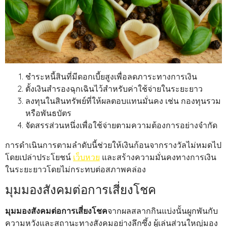
ชำระหนี้สินที่มีดอกเบี้ยสูงเพื่อลดภาระทางการเงิน
ตั้งเงินสำรองฉุกเฉินไว้สำหรับค่าใช้จ่ายในระยะยาว
ลงทุนในสินทรัพย์ที่ให้ผลตอบแทนมั่นคง เช่น กองทุนรวม
หรือพันธบัตร
จัดสรรส่วนหนึ่งเพื่อใช้จ่ายตามความต้องการอย่างจำกัด
การดำเนินการตามลำดับนี้ช่วยให้เงินก้อนจากรางวัลไม่หมดไป
โดยเปล่าประโยชน์
เว็บหวย
และสร้างความมั่นคงทางการเงิน
ในระยะยาวโดยไม่กระทบต่อสภาพคล่อง
มุมมองสังคมต่อการเสี่ยงโชค
มุมมองสังคมต่อการเสี่ยงโชค
จากผลสลากกินแบ่งนั้นผูกพันกับ
ความหวังและสถานะทางสังคมอย่างลึกซึ้ง ผู้เล่นส่วนใหญ่มอง