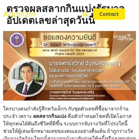
ตรวจผลสลากกินแบ่งรัฐบาล
Aadilizm
Contact
อัปเดตเลขล่าสุดวันนี้
ใครบางคนกำลังรู้สึกหวังเล็กๆ กับชุดตัวเลขที่ซื้อมาจากร้าน
ประจำ เพราะ
ผลสลากกินแบ่ง
คือตัวกำหนดโชคที่เปิดโอกาส
ให้ทุกคนได้ฝันถึงชีวิตที่ดีขึ้น ระบบการจับรางวัลที่โปร่งใสนี้
ช่วยให้ผู้เล่นเช็กหมายเลขของตนเองอย่างตื่นเต้น ถ้าถูกรางวัล
เงินรางวัลก้อนใหญ่ก็สามารถนำมาจับจ่ายใช้หนี้หรือลงทุนต่อย