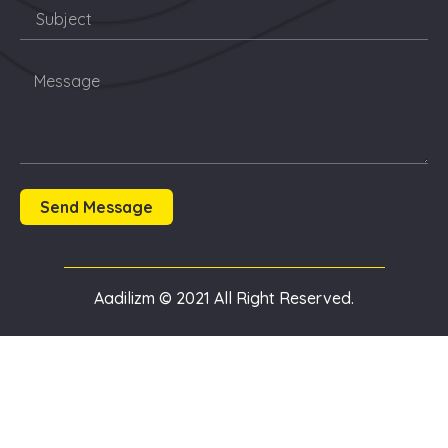
Send Message
Aadilizm © 2021 All Right Reserved.