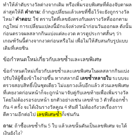
ทำให้ลำดับรางวัลต่างจากเดิม หรือเพิ่มรอบพิเศษที่ต้องจับตาผล
ล่าสุดให้ดี
คำถาม:
ถ้ากฎเปลี่ยนแล้วเลขที่ซื้อไว้จะยังถูกรางวัล
ไหม?
คำตอบ:
ใช่ ตราบใดที่เลขยังตรงกับผลรางวัลที่ออกตาม
กฎใหม่ การเปลี่ยนแปลงนี้มักแจ้งล่วงหน้าก่อนวันออกผล ดังนั้น
ก่อนตรวจผลสลากกินแบ่งแต่ละงวด ควรดูประกาศสั้นๆ ว่า
เกณฑ์วันนี้ต่างจากงวดก่อนหรือไม่ เพื่อไม่ให้สับสนกับรูปแบบ
เดิมที่เคยชิน
ข้อกำหนดใหม่เกี่ยวกับเลขซ้ำและเลขพิเศษ
ข้อกำหนดใหม่เกี่ยวกับเลขซ้ำและเลขพิเศษในผลสลากกินแบ่ง
ปรับให้ผู้ซื้อเข้าใจง่ายขึ้น หากสลากมี
เลขซ้ำหลายใบ
ระบบจะ
ตรวจสอบสิทธิ์เป็นชุดเดียว ไม่แยกวงเล็บอีกแล้ว ส่วนเลขพิเศษ
ที่เคยงวดก่อนหน้าก็จะถูกนำมาจับคู่กับเลขท้ายเพื่อเพิ่มรางวัล
โดยไม่ต้องรอรอบหน้า ยกตัวอย่างเช่น เลขท้าย 3 ตัวที่ออกซ้ำ
กัน 4 ครั้ง จะได้เงินรางวัลคูณ 4 ทันที ไม่ต้องกังวลเรื่องการ
ตีความอีกต่อไป
เลขพิเศษซ้ำ
ก็เช่นกัน
ถาม:
ถ้าซื้อเลขซ้ำกัน 5 ใบ แล้วเลขนั้นดันเป็นเลขพิเศษ จะได้
เงินยังไง?