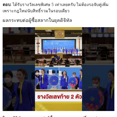
ตอบ:
ได้รับรางวัลเลขพิเศษ 5 เท่าเลยครับ ไม่ต้องรอจับคู่เพิ่ม
เพราะกฎใหม่นับสิทธิ์รวมในรอบเดียว
ผลกระทบต่อผู้ซื้อสลากในยุคดิจิทัล