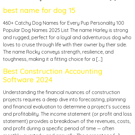
best name for dog 15
460+ Catchy Dog Names for Every Pup Personality 100
Popular Dog Names 2025 List The name Harley is strong
and rugged, perfect for a loyal and adventurous dog who
loves to cruise through life with their owner by their side.
The name Rocky conveys strength, resilience, and
toughness, making it a fitting choice for a […]
Best Construction Accounting
Software 2024
Understanding the financial nuances of construction
projects requires a deep dive into forecasting, planning
and financial evaluation to determine a project’s success
and profitability. The income statement (or profit and loss
statement) provides a breakdown of the revenues, costs,
and profit during a specific period of time — often