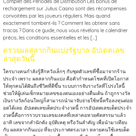
Complet des Périodes de Distribution Les bonus de
rechargement sur Julius Casino sont des récompenses
convoitées par les joueurs réguliers. Mais quand
exactement tombent-ils ? Comment les obtenir sans
tracas ? Dans ce guide, nous vous révélons le calendrier
précis, les conditions essentielles et les […]
ตรวจผลสลากกินแบ่งรัฐบาล อัปเดตเลข
ล่าสุดวันนี้
ใครบางคนกำลังรู้สึกหวังเล็กๆ กับชุดตัวเลขที่ซื้อมาจากร้าน
ประจำ เพราะ ผลสลากกินแบ่ง คือตัวกำหนดโชคที่เปิดโอกาส
ให้ทุกคนได้ฝันถึงชีวิตที่ดีขึ้น ระบบการจับรางวัลที่โปร่งใสนี้
ช่วยให้ผู้เล่นเช็กหมายเลขของตนเองอย่างตื่นเต้น ถ้าถูกรางวัล
เงินรางวัลก้อนใหญ่ก็สามารถนำมาจับจ่ายใช้หนี้หรือลงทุนต่อย
อดได้เลย. อัปเดตเลขเด็ดประจำงวดนี้ การอัปเดตเลขเด็ดประจำ
งวดนี้คือการรวบรวมเลขมงคลที่เหล่าคอหวยคัดสรรมาแล้ว
อาทิ เลขจากสำนักดัง อุบัติเหตุ หรือวันสำคัญ เพื่อนำมาเทียบ
กับ ผลสลากกินแบ่ง ที่จะประกาศตรงเวลา หลายคนใช้เลขเด็ด